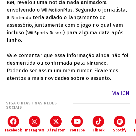
, revelou uma noticia nada animadora
IGN
envolvendo o
. Segundo o jornalista,
Wii
MotionPlus
a
teria adiado o lançamento do
Nintendo
assessório, juntamente com o jogo no qual vem
incluso (
) para alguma data após
Wii
Sports
Resort
Junho.
Vale comentar que essa informação ainda não foi
desmentida ou confirmada pela
.
Nintendo
Podendo ser assim um mero rumor. Ficaremos
atentos a mais novidades sobre o assunto.
Via IGN
SIGA O BLAST NAS REDES
SOCIAIS
Facebook
Instagram
X/Twitter
YouTube
TikTok
Spotify
T