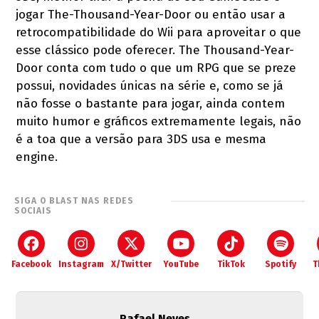
jogar The-Thousand-Year-Door ou então usar a
retrocompatibilidade do Wii para aproveitar o que
esse clássico pode oferecer. The Thousand-Year-
Door conta com tudo o que um RPG que se preze
possui, novidades únicas na série e, como se já
não fosse o bastante para jogar, ainda contem
muito humor e gráficos extremamente legais, não
é a toa que a versão para 3DS usa e mesma
engine.
SIGA O BLAST NAS REDES
SOCIAIS
Facebook
Instagram
X/Twitter
YouTube
TikTok
Spotify
T
Rafael Neves