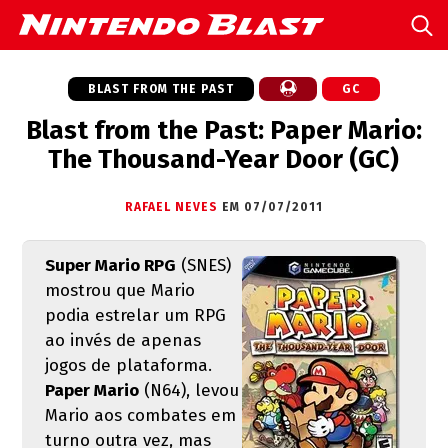
BLAST FROM THE PAST
GC
Blast from the Past: Paper Mario:
The Thousand-Year Door (GC)
RAFAEL NEVES
EM 07/07/2011
Super Mario RPG
(SNES)
mostrou que Mario
podia estrelar um RPG
ao invés de apenas
jogos de plataforma.
Paper Mario
(N64), levou
Mario aos combates em
turno outra vez, mas