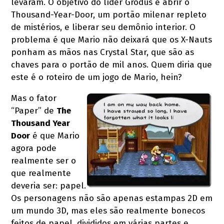
levaram. O objetivo do líder Grodus é abrir o
Thousand-Year-Door, um portão milenar repleto
de mistérios, e liberar seu demônio interior. O
problema é que Mario não deixará que os X-Nauts
ponham as mãos nas Crystal Star, que são as
chaves para o portão de mil anos. Quem diria que
este é o roteiro de um jogo de Mario, hein?
Mas o fator
“Paper” de
The
Thousand Year
Door
é que Mario
agora pode
realmente ser o
que realmente
deveria ser: papel.
Os personagens não são apenas estampas 2D em
um mundo 3D, mas eles são realmente bonecos
feitos de papel, divididos em várias partes e