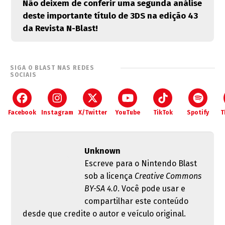
Não deixem de conferir uma segunda análise
deste importante título de 3DS na edição 43
da Revista N-Blast!
SIGA O BLAST NAS REDES
SOCIAIS
Facebook
Instagram
X/Twitter
YouTube
TikTok
Spotify
T
Unknown
Escreve para o Nintendo Blast
sob a licença
Creative Commons
BY-SA 4.0
. Você pode usar e
compartilhar este conteúdo
desde que credite o autor e veículo original.