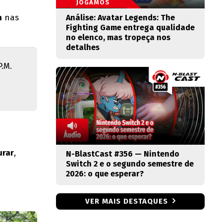
JOGAMOS
h
nas
Análise: Avatar Legends: The
Fighting Game entrega qualidade
no elenco, mas tropeça nos
detalhes
P.M.
urar
,
N-BlastCast #356 — Nintendo
Switch 2 e o segundo semestre de
2026: o que esperar?
VER MAIS DESTAQUES