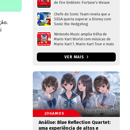
de Fire Emblem: Fortune's Weave
Chefe do Sonic Team revela que a
SEGA queria superar a Disney com
ção.
Sonic the Hedgehog
i
Nintendo Music amplia trilha de
Mario Kart World com músicas de
Mario Kart 7, Mario Kart Tour e mais
VER MAIS
JOGAMOS
Análise: Blue Reflection Quartet:
uma experiência de altos e