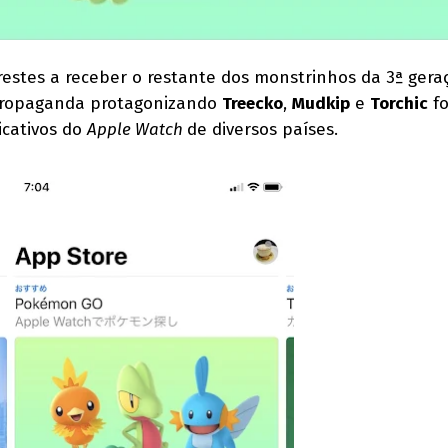
estes a receber o restante dos monstrinhos da 3ª gera
propaganda protagonizando
Treecko
,
Mudkip
e
Torchic
fo
icativos do
Apple Watch
de diversos países.