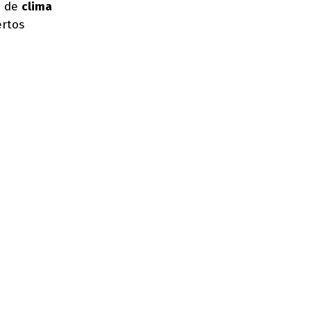
a de
clima
ertos