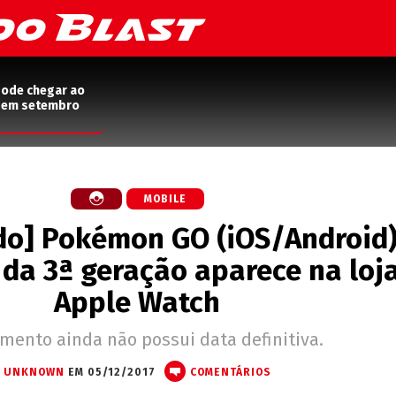
pode chegar ao
2 em setembro
MOBILE
do] Pokémon GO (iOS/Android)
da 3ª geração aparece na loj
Apple Watch
mento ainda não possui data definitiva.
UNKNOWN
EM 05/12/2017
COMENTÁRIOS