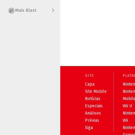
Mais Blast
SITE
PLATA
Capa
Ninten
Site Mobile
Ninte
Notícias
Mobil
Especiais
Wii U
Análises
Ninte
Prévias
Wii
Siga
Ninte
Game