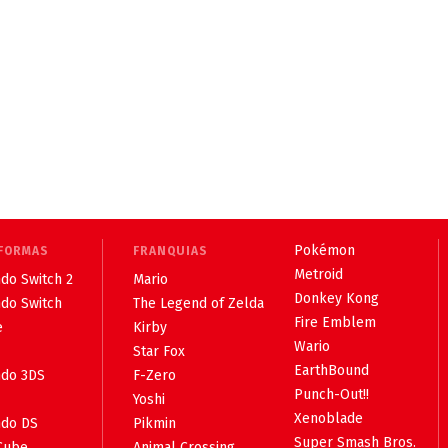
Pokémon
FORMAS
FRANQUIAS
Metroid
do Switch 2
Mario
Donkey Kong
ndo Switch
The Legend of Zelda
Fire Emblem
e
Kirby
Wario
Star Fox
EarthBound
ndo 3DS
F-Zero
Punch-Out!!
Yoshi
Xenoblade
ndo DS
Pikmin
Super Smash Bros.
Cube
Animal Crossing