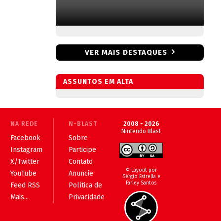
VER MAIS DESTAQUES
ASSUNTOS EM ALTA
NA REDE
N-BLAST
2008 - 2026
Nintendo Blast
Facebook
Sobre
Instagram
Participe
X/Twitter
Contato
© Layout por
YouTube
Anuncie
Sérgio Estrella e
Farley Santos
Feed RSS
Política de
Mais...
Privacidade