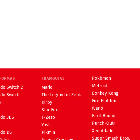
Pokémon
FORMAS
FRANQUIAS
Metroid
do Switch 2
Mario
Donkey Kong
ndo Switch
The Legend of Zelda
Fire Emblem
e
Kirby
Wario
Star Fox
EarthBound
ndo 3DS
F-Zero
Punch-Out!!
Yoshi
Xenoblade
ndo DS
Pikmin
Super Smash Bros.
Cube
Animal Crossing