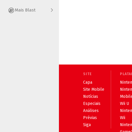
Mais Blast
SITE
PLATA
Capa
Ninten
Site Mobile
Ninte
Notícias
Mobil
Especiais
Wii U
Análises
Ninte
Prévias
Wii
Siga
Ninte
Game