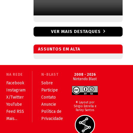
VER MAIS DESTAQUES
ASSUNTOS EM ALTA
NA REDE
N-BLAST
2008 - 2026
Nintendo Blast
Facebook
Sobre
Instagram
Participe
X/Twitter
Contato
© Layout por
YouTube
Anuncie
Sérgio Estrella e
Farley Santos
Feed RSS
Política de
Mais...
Privacidade