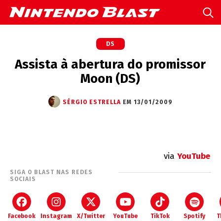
DS
Assista à abertura do promissor
Moon (DS)
SÉRGIO ESTRELLA
EM 13/01/2009
via
YouTube
SIGA O BLAST NAS REDES
SOCIAIS
Facebook
Instagram
X/Twitter
YouTube
TikTok
Spotify
T