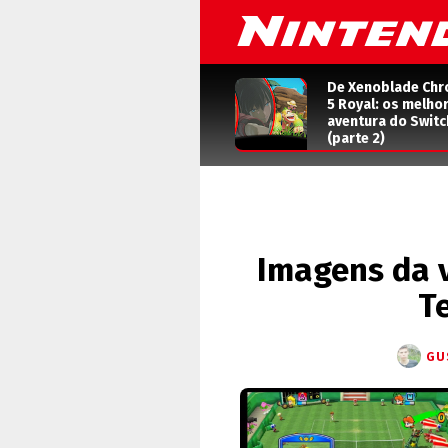
De Xenoblade Chr
5 Royal: os melho
aventura do Switc
(parte 2)
Imagens da 
T
GU