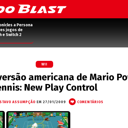
onicles a Persona
res jogos de
h e Switch 2
WII
versão americana de Mario P
ennis: New Play Control
STAVO ASSUMPÇÃO
EM 27/01/2009
COMENTÁRIOS