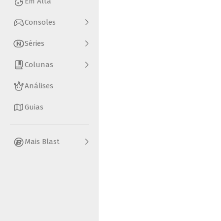
Em Alta
Consoles
Séries
Colunas
Análises
Guias
Mais Blast