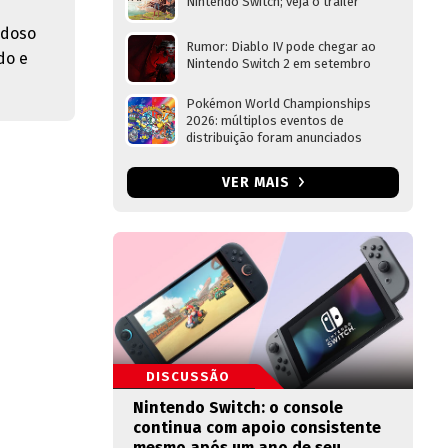
Nintendo Switch; veja o trailer
adoso
Rumor: Diablo IV pode chegar ao
do e
Nintendo Switch 2 em setembro
Pokémon World Championships
2026: múltiplos eventos de
distribuição foram anunciados
VER MAIS
DISCUSSÃO
Nintendo Switch: o console
continua com apoio consistente
mesmo após um ano de seu