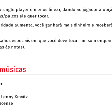
 single player é menos linear, dando ao jogador a opç
s/palcos ele quer tocar.
ridade aumenta, você ganhará mais dinheiro e receber
safios especiais em que você deve tocar um som enquan
s às notas).
 músicas
er
 Lenny Kravitz
escense