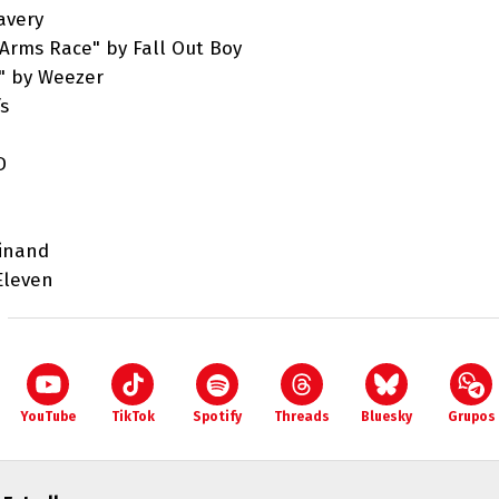
avery
n Arms Race" by Fall Out Boy
" by Weezer
s
D
dinand
Eleven
YouTube
TikTok
Spotify
Threads
Bluesky
Grupos