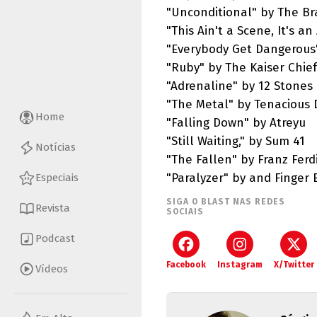
"Unconditional" by The Br
"This Ain't a Scene, It's a
"Everybody Get Dangerous
"Ruby" by The Kaiser Chief
"Adrenaline" by 12 Stones
"The Metal" by Tenacious 
Home
"Falling Down" by Atreyu
"Still Waiting," by Sum 41
Notícias
"The Fallen" by Franz Fer
"Paralyzer" by and Finger 
Especiais
SIGA O BLAST NAS REDES
Revista
SOCIAIS
Podcast
Facebook
Instagram
X/Twitter
Vídeos