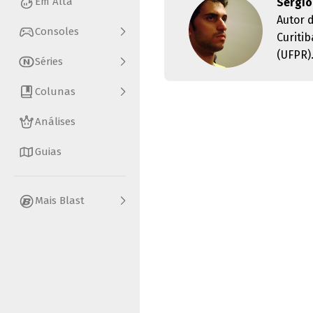
Em Alta
Sérgio
Autor 
Consoles
Curiti
(UFPR)
Séries
Colunas
Análises
Guias
Mais Blast