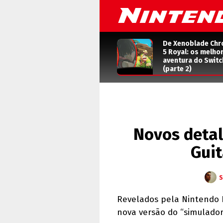
De Xenoblade Chr
5 Royal: os melho
aventura do Switc
(parte 2)
Novos detal
Guit
S
Revelados pela Nintendo P
nova versão do “simulador