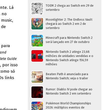
TOEM 2 chega ao Switch em 29 de
nte. Lá
setembro
s no
 music,
Moonlighter 2: The Endless Vault
chegará ao Switch 2 em 2 de
 de
setembro
Minecraft para Nintendo Switch 2
será lançado em 27 de outubro
 para
Nintendo Switch 2 atinge 23,68
 and
milhões de unidades vendidas e o
ete Guide
Nintendo Switch atinge 156,59
, por isso
milhões
 como só
Beaten Path é anunciado para
Os links
Nintendo Switch; veja o trailer
Rumor: Diablo IV pode chegar ao
Nintendo Switch 2 em setembro
Pokémon World Championships
2026: múltiplos eventos de
indiquem.