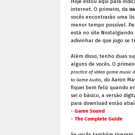
Hoje estou aqui para indic
internet. O primeiro, da
Un
vocês encontrarão uma lis
menor tempo possível. Par
está no site Nostalgiando
adivinhar de que jogo se 
Além disso, tenho duas su
alguns de vocês. O prime
practice of video game music 
, do Aaron Mar
to Game Audio
fiquei bem feliz quando e
sei o básico, a versão digi
para download estão abai
-
Game Sound
-
The Complete Guide
Se vocês também tiverem a