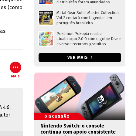
distribuição foram anunciados
mes (como
Metal Gear Solid: Master Collection
Vol.2 contará com legendas em
português brasileiro
has
Pokémon Pokopia recebe
atualização 2.0.0 com o golpe Dive e
diversos recursos gratuitos
VER MAIS
Mais
 4.0
.
autor
DISCUSSÃO
Nintendo Switch: o console
continua com apoio consistente