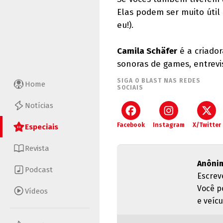
Elas podem ser muito úti
eu!).
Camila Schäfer
é a criado
sonoras de games, entrevi
SIGA O BLAST NAS REDES
Home
SOCIAIS
Notícias
Facebook
Instagram
X/Twitter
Especiais
Revista
Anôni
Podcast
Escrev
Você p
Vídeos
e veícu