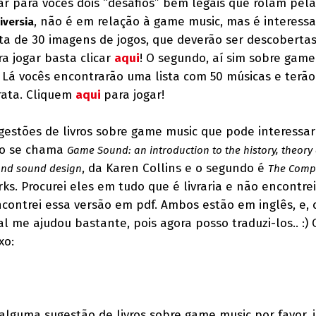
ar para vocês dois “desafios” bem legais que rolam pela
, não é em relação à game music, mas é interessa
iversia
ta de 30 imagens de jogos, que deverão ser descoberta
a jogar basta clicar
aqui
! O segundo, aí sim sobre game
. Lá vocês encontrarão uma lista com 50 músicas e terão
trata. Cliquem
aqui
para jogar!
gestões de livros sobre game music que pode interessar
iro se chama
Game Sound: an introduction to the history, theory
, da Karen Collins e o segundo é
and sound design
The Compl
ks. Procurei eles em tudo que é livraria e não encontrei
ncontrei essa versão em pdf. Ambos estão em inglês, e,
tal me ajudou bastante, pois agora posso traduzi-los.. :) 
xo:
lguma sugestão de livros sobre game music por favor, 