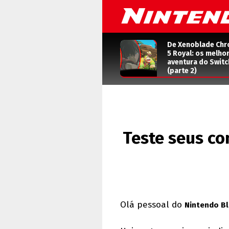
De Xenoblade Chr
5 Royal: os melho
aventura do Switc
(parte 2)
Teste seus c
Olá pessoal do
Nintendo Bl