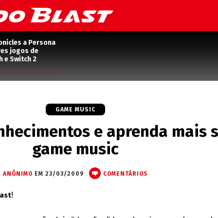
onicles a Persona
res jogos de
h e Switch 2
GAME MUSIC
onhecimentos e aprenda mais 
game music
ANÔNIMO
EM 23/03/2009
COMENTÁRIOS
!
ast