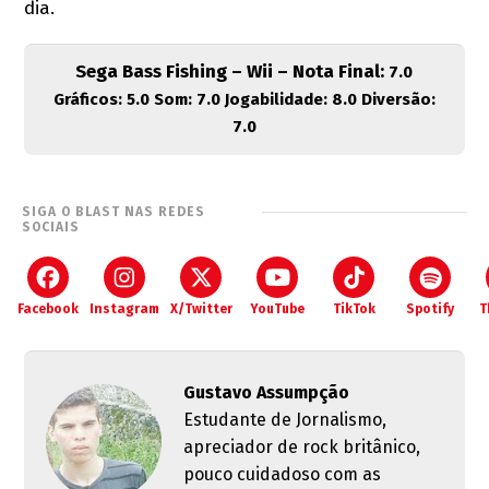
dia.
Sega Bass Fishing – Wii – Nota Final:
7.0
Gráficos: 5.0 Som: 7.0 Jogabilidade: 8.0 Diversão:
7.0
SIGA O BLAST NAS REDES
SOCIAIS
Facebook
Instagram
X/Twitter
YouTube
TikTok
Spotify
T
Gustavo Assumpção
Estudante de Jornalismo,
apreciador de rock britânico,
pouco cuidadoso com as