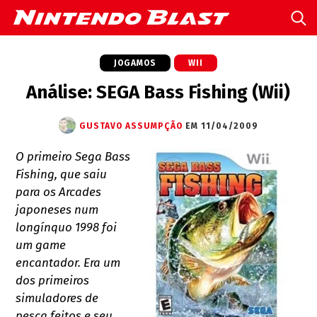
JOGAMOS
WII
Análise: SEGA Bass Fishing (Wii)
GUSTAVO ASSUMPÇÃO
EM 11/04/2009
O primeiro Sega Bass
Fishing, que saiu
para os Arcades
japoneses num
longínquo 1998 foi
um game
encantador. Era um
dos primeiros
simuladores de
pesca feitos e seu