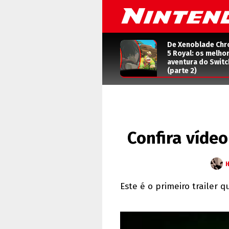
De Xenoblade Chr
5 Royal: os melho
aventura do Switc
(parte 2)
Confira víde
Este é o primeiro trailer 