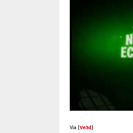
Via [
Ve3d
]