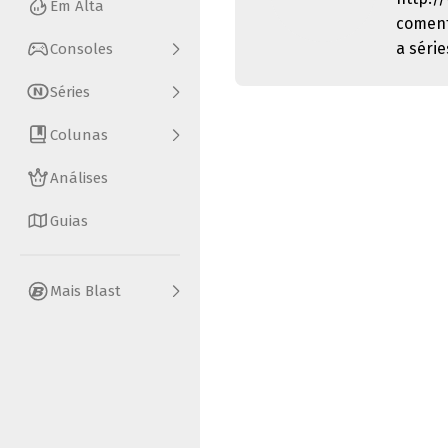
Em Alta
coment
a séri
Consoles
Séries
Colunas
Análises
Guias
Mais Blast