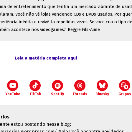
orma de entretenimento que tenha um mercado vibrante de usad
laram. Você não vê lojas vendendo CDs e DVDs usados. Por que
iência inédita e revivê-la repetidas vezes. Se você cria o tipo d
também acontece nos videogames."
Reggie Fils-Aime
Leia a matéria completa aqui
YouTube
TikTok
Spotify
Threads
Bluesky
Grupos
arlos
ente estou postando nesse blog:
/verseries.wordpress.com/ Nele você encontra novidades,