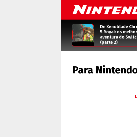
De Xenoblade Chr
5 Royal: os melho
aventura do Switc
(parte 2)
Para Nintendo