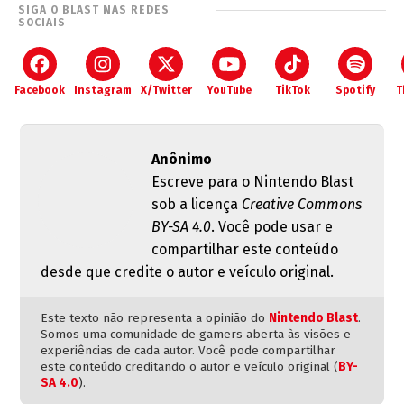
SIGA O BLAST NAS REDES
SOCIAIS
Facebook
Instagram
X/Twitter
YouTube
TikTok
Spotify
T
Anônimo
Escreve para o Nintendo Blast
sob a licença
Creative Commons
BY-SA 4.0
. Você pode usar e
compartilhar este conteúdo
desde que credite o autor e veículo original.
Este texto não representa a opinião do
Nintendo Blast
.
Somos uma comunidade de gamers aberta às visões e
experiências de cada autor. Você pode compartilhar
este conteúdo creditando o autor e veículo original (
BY-
SA 4.0
).