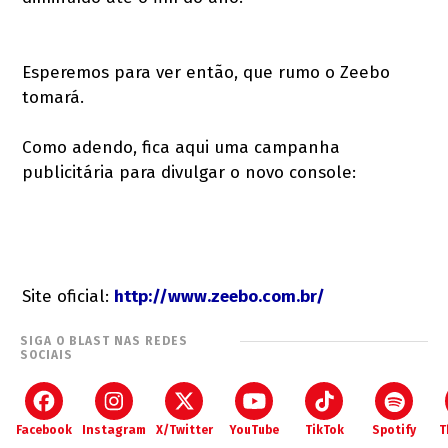
Esperemos para ver então, que rumo o Zeebo
tomará.
Como adendo, fica aqui uma campanha
publicitária para divulgar o novo console:
Site oficial:
http://www.zeebo.com.br/
SIGA O BLAST NAS REDES
SOCIAIS
Facebook
Instagram
X/Twitter
YouTube
TikTok
Spotify
T