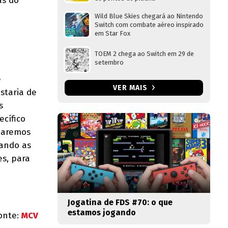
as do
Wild Blue Skies chegará ao Nintendo
Switch com combate aéreo inspirado
em Star Fox
TOEM 2 chega ao Switch em 29 de
setembro
e
VER MAIS
staria de
s
ecífico
staremos
iando as
es, para
Jogatina de FDS #70: o que
estamos jogando
onte:
MCV