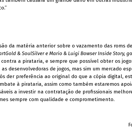
mas também causará um grande dano em outras indústri
o.”
são da matéria anterior sobre o vazamento das roms d
tGold & SoulSilver e Mario & Luigi Bowser Inside Story, g
o
contra a pirataria, e sempre que possível obter os jogo
da as desenvolvedoras de jogos, mas sim um mercado esp
s der preferência ao original do que a cópia digital, e
ombate à pirataria, assim como também estaremos apo
veis a investir na contratação de profissionais melhor
ames sempre com qualidade e comprometimento.
F