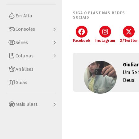
SIGA O BLAST NAS REDES
Em Alta
SOCIAIS
Consoles
Facebook
Instagram
X/Twitter
Séries
Colunas
Giulia
Análises
Um Ser
Deus!
Guias
Mais Blast