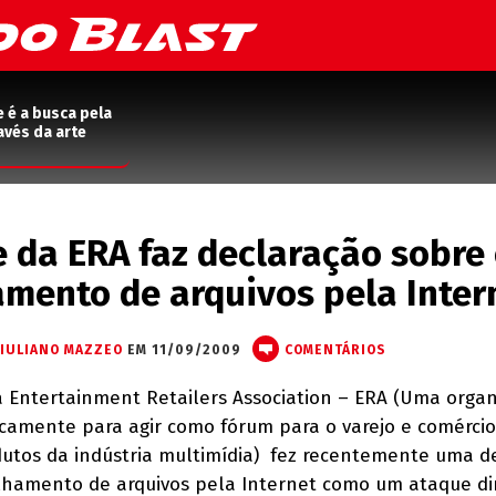
e é a busca pela
avés da arte
e da ERA faz declaração sobre
mento de arquivos pela Inter
IULIANO MAZZEO
EM 11/09/2009
COMENTÁRIOS
a Entertainment Retailers Association – ERA (Uma orga
icamente para agir como fórum para o varejo e comércio
dutos da indústria multimídia) fez recentemente uma d
lhamento de arquivos pela Internet como um ataque di