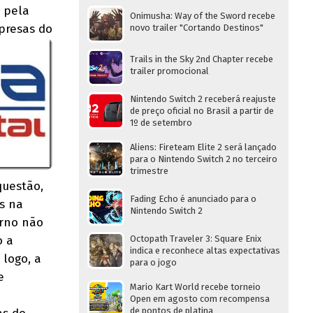
l pela
Onimusha: Way of the Sword recebe
presas do
novo trailer "Cortando Destinos"
Trails in the Sky 2nd Chapter recebe
trailer promocional
Nintendo Switch 2 receberá reajuste
de preço oficial no Brasil a partir de
1º de setembro
Aliens: Fireteam Elite 2 será lançado
para o Nintendo Switch 2 no terceiro
trimestre
questão,
Fading Echo é anunciado para o
s na
Nintendo Switch 2
erno não
o a
Octopath Traveler 3: Square Enix
indica e reconhece altas expectativas
 logo, a
para o jogo
e
Mario Kart World recebe torneio
Open em agosto com recompensa
de pontos de platina