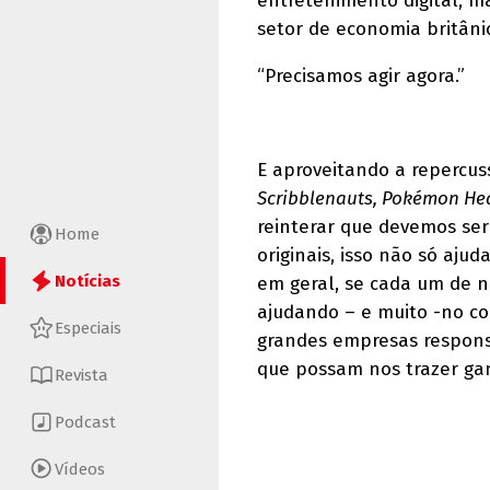
entretenimento digital, 
setor de economia britânic
“Precisamos agir agora.”
E aproveitando a repercus
Scribblenauts, Pokémon Hear
reinterar que devemos ser 
Home
originais, isso não só aju
Notícias
em geral, se cada um de nó
ajudando – e muito -no c
Especiais
grandes empresas responsá
que possam nos trazer g
Revista
Podcast
Vídeos