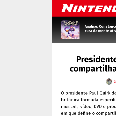
Análise: Constanc
cura da mente atr
President
compartilha
G
O presidente Paul Quirk d
britânica formada especif
musical, vídeo, DVD e pro
em que define o comparti