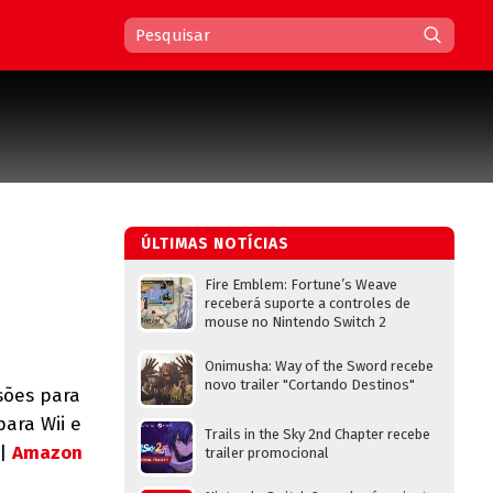
ÚLTIMAS NOTÍCIAS
Fire Emblem: Fortune’s Weave
receberá suporte a controles de
mouse no Nintendo Switch 2
Onimusha: Way of the Sword recebe
novo trailer "Cortando Destinos"
sões para
para Wii e
Trails in the Sky 2nd Chapter recebe
 |
Amazon
trailer promocional