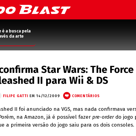
e é a busca pela
avés da arte
onfirma Star Wars: The Force
leashed II para Wii & DS
FILIPE GATTI
EM 14/12/2009
COMENTÁRIOS
ashed II foi anunciado na VGS, mas nada confirmava ver
Porém, na Amazon, já é possível fazer
pre-order
do jogo 
que a primeira versão do jogo saiu para os dois consoles.