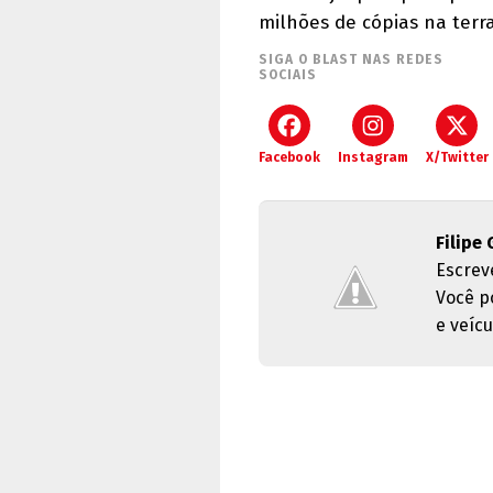
milhões de cópias na terra
SIGA O BLAST NAS REDES
SOCIAIS
Facebook
Instagram
X/Twitter
Filipe 
Escrev
Você p
e veícu