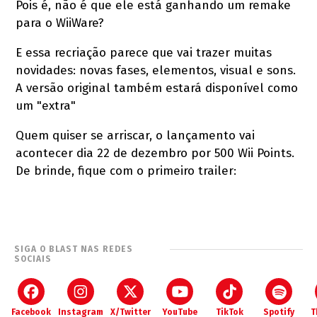
Pois é, não é que ele está ganhando um remake
para o WiiWare?
E essa recriação parece que vai trazer muitas
novidades: novas fases, elementos, visual e sons.
A versão original também estará disponível como
um "extra"
Quem quiser se arriscar, o lançamento vai
acontecer dia 22 de dezembro por 500 Wii Points.
De brinde, fique com o primeiro trailer:
SIGA O BLAST NAS REDES
SOCIAIS
Facebook
Instagram
X/Twitter
YouTube
TikTok
Spotify
T