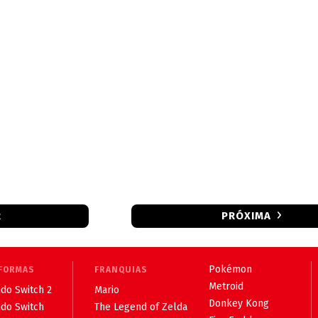
R
PRÓXIMA
Pokémon
FORMAS
FRANQUIAS
Metroid
do Switch 2
Mario
Donkey Kong
ndo Switch
The Legend of Zelda