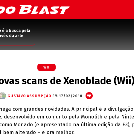
e é a busca pela
avés da arte
WII
ovas scans de Xenoblade (Wii
GUSTAVO ASSUMPÇÃO
EM 17/02/2010
ega com grandes novidades. A principal é a divulgação
e
, desenvolvido em conjunto pela Monolith e pela Nint
como Monado (e apresentado na última edição da E3), 
l bem alterado – e pra melhor.