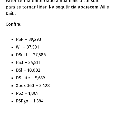
Eater tenha empurrado ainda mais o console
para se tornar líder. Na sequência aparecem Wii e
DSiLL.
Confira:
PSP – 39,293
Wii – 37,501
DSi LL – 27,586
PS3 – 24,811
DSi – 18,082
DS Lite – 5,659
Xbox 360 – 3,428
PS2 – 1,869
PSPgo – 1,394