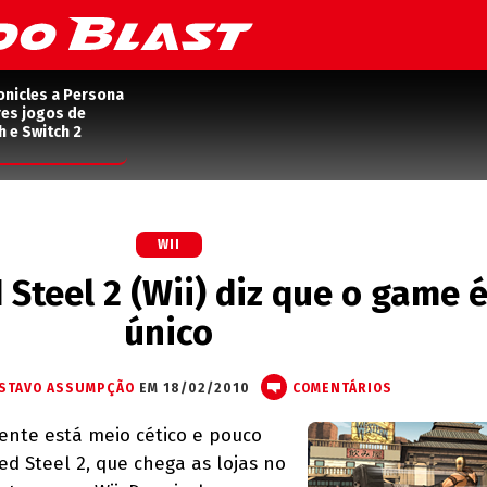
onicles a Persona
res jogos de
h e Switch 2
WII
 Steel 2 (Wii) diz que o game 
único
STAVO ASSUMPÇÃO
EM 18/02/2010
COMENTÁRIOS
ente está meio cético e pouco
ed Steel 2, que chega as lojas no