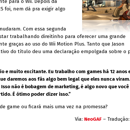
nte para o Wii. Depois da
 foi, nem dá pra exigir algo
 mudaram. Com essa segunda
estar trabalhando direitinho para oferecer uma grande
nte graças ao uso do Wii Motion Plus. Tanto que Jason
ativo do título deu uma declaração empolgada sobre o 
rio e muito excitante. Eu trabalho com games há 12 anos e
que daremos aos fãs algo bem legal que eles nunca viram.
. Isso não é bobagem de marketing, é algo novo que você
tido. É ótimo poder dizer isso.”
de game ou ficará mais uma vez na promessa?
Via:
NeoGAF
– Tradução