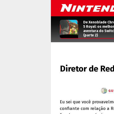
De Xenoblade Chr
5 Royal: os melho
aventura do Switc
(parte 2)
Diretor de Red
GU
Eu sei que você provavelm
confiante com relação a R