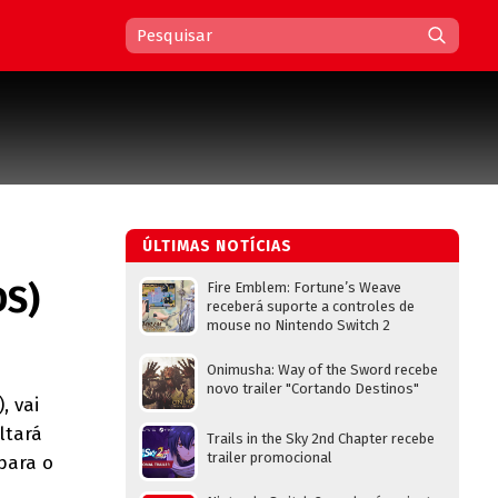
ÚLTIMAS NOTÍCIAS
DS)
Fire Emblem: Fortune’s Weave
receberá suporte a controles de
mouse no Nintendo Switch 2
Onimusha: Way of the Sword recebe
novo trailer "Cortando Destinos"
, vai
ltará
Trails in the Sky 2nd Chapter recebe
trailer promocional
 para o