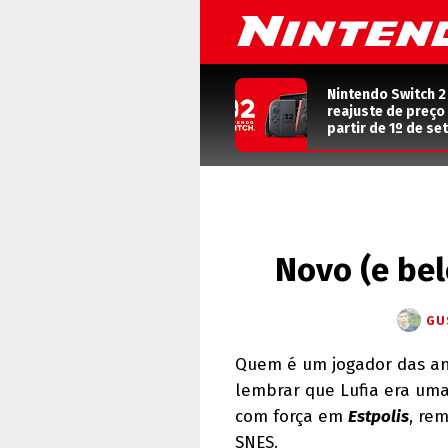
Nintendo Switch 2
reajuste de preço o
partir de 1º de s
Novo (e belo
GU
Quem é um jogador das ant
lembrar que Lufia era uma
com força em
Estpolis
, re
SNES.