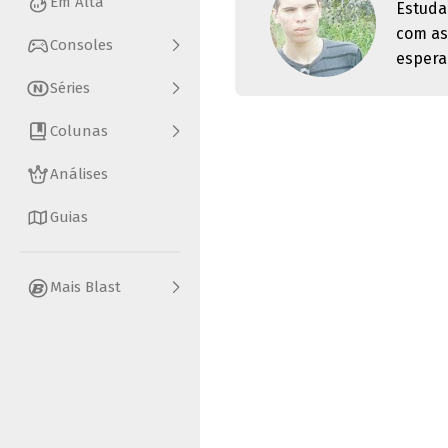
Em Alta
Estuda
com as
Consoles
espera
Séries
Colunas
Análises
Guias
Mais Blast