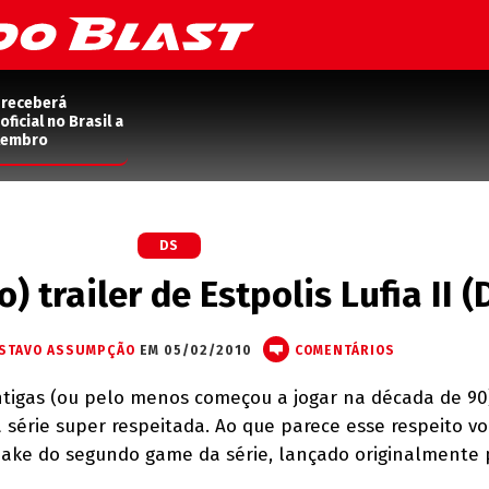
 receberá
ficial no Brasil a
etembro
DS
) trailer de Estpolis Lufia II (
STAVO ASSUMPÇÃO
EM 05/02/2010
COMENTÁRIOS
igas (ou pelo menos começou a jogar na década de 90)
 série super respeitada. Ao que parece esse respeito vo
make do segundo game da série, lançado originalmente