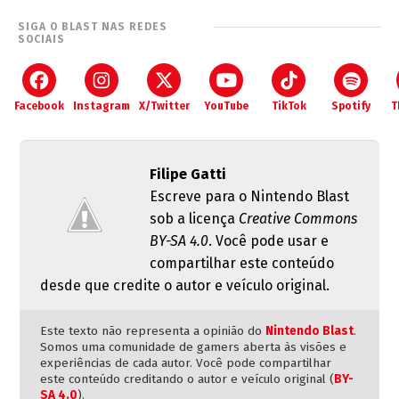
SIGA O BLAST NAS REDES
SOCIAIS
Facebook
Instagram
X/Twitter
YouTube
TikTok
Spotify
T
Filipe Gatti
Escreve para o Nintendo Blast
sob a licença
Creative Commons
BY-SA 4.0
. Você pode usar e
compartilhar este conteúdo
desde que credite o autor e veículo original.
Este texto não representa a opinião do
Nintendo Blast
.
Somos uma comunidade de gamers aberta às visões e
experiências de cada autor. Você pode compartilhar
este conteúdo creditando o autor e veículo original (
BY-
SA 4.0
).