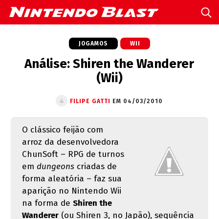
JOGAMOS
WII
Análise: Shiren the Wanderer
(Wii)
FILIPE GATTI
EM 04/03/2010
O clássico feijão com
arroz da desenvolvedora
ChunSoft – RPG de turnos
em
dungeons
criadas de
forma aleatória – faz sua
aparição no Nintendo Wii
na forma de
Shiren the
Wanderer
(ou Shiren 3, no Japão), sequência