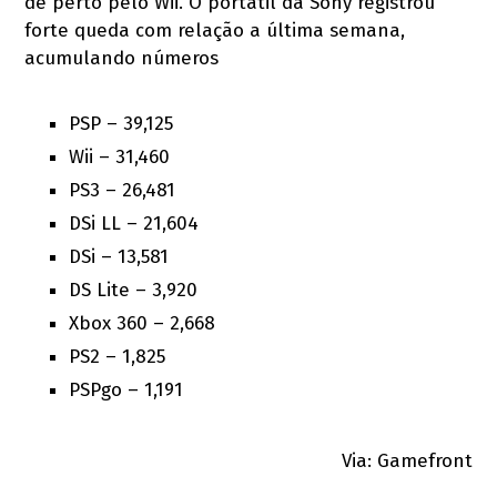
de perto pelo Wii. O portátil da Sony registrou
forte queda com relação a última semana,
acumulando números
PSP – 39,125
Wii – 31,460
PS3 – 26,481
DSi LL – 21,604
DSi – 13,581
DS Lite – 3,920
Xbox 360 – 2,668
PS2 – 1,825
PSPgo – 1,191
Via: Gamefront