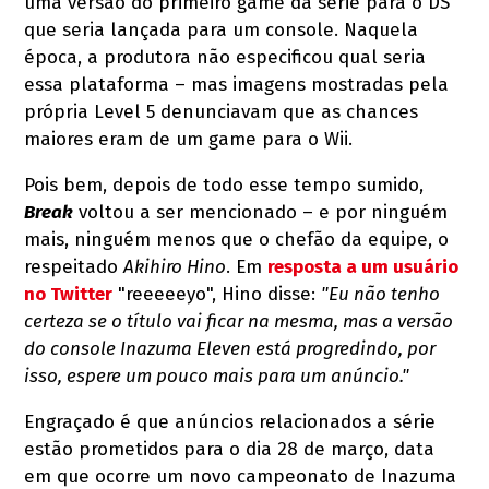
uma versão do primeiro game da série para o DS
que seria lançada para um console. Naquela
época, a produtora não especificou qual seria
essa plataforma – mas imagens mostradas pela
própria Level 5 denunciavam que as chances
maiores eram de um game para o Wii.
Pois bem, depois de todo esse tempo sumido,
Break
voltou a ser mencionado – e por ninguém
mais, ninguém menos que o chefão da equipe, o
respeitado
Akihiro Hino
. Em
resposta a um usuário
no Twitter
"reeeeeyo", Hino disse:
"Eu não tenho
certeza se o título vai ficar na mesma, mas a versão
do console Inazuma Eleven está progredindo, por
isso, espere um pouco mais para um anúncio."
Engraçado é que anúncios relacionados a série
estão prometidos para o dia 28 de março, data
em que ocorre um novo campeonato de Inazuma