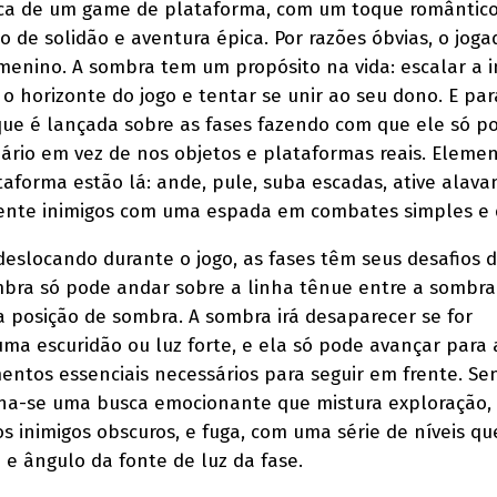
ica de um game de plataforma, com um toque romântico
 de solidão e aventura épica. Por razões óbvias, o joga
menino. A sombra tem um propósito na vida: escalar a 
o horizonte do jogo e tentar se unir ao seu dono. E par
que é lançada sobre as fases fazendo com que ele só p
rio em vez de nos objetos e plataformas reais. Eleme
taforma estão lá: ande, pule, suba escadas, ative alava
ente inimigos com uma espada em combates simples e d
deslocando durante o jogo, as fases têm seus desafios 
ombra só pode andar sobre a linha tênue entre a sombra 
 posição de sombra. A sombra irá desaparecer se for
ma escuridão ou luz forte, e ela só pode avançar para 
mentos essenciais necessários para seguir em frente. Se
na-se uma busca emocionante que mistura exploração,
s inimigos obscuros, e fuga, com uma série de níveis qu
 e ângulo da fonte de luz da fase.