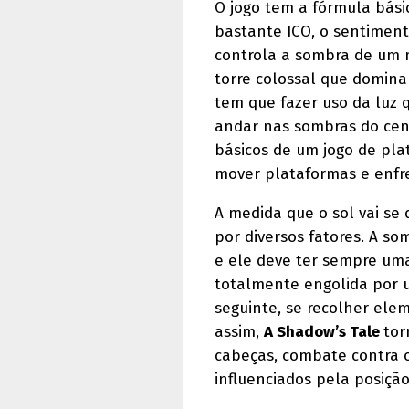
O jogo tem a fórmula bás
bastante ICO, o sentimento
controla a sombra de um 
torre colossal que domina 
tem que fazer uso da luz 
andar nas sombras do cená
básicos de um jogo de pla
mover plataformas e enfr
A medida que o sol vai se 
por diversos fatores. A s
e ele deve ter sempre uma
totalmente engolida por u
seguinte, se recolher ele
assim,
A Shadow’s Tale
tor
cabeças, combate contra o
influenciados pela posição