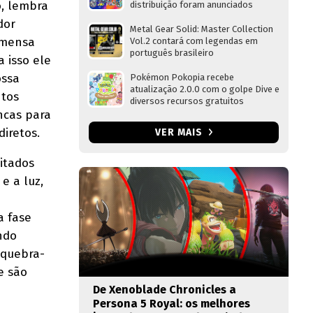
, lembra
distribuição foram anunciados
dor
Metal Gear Solid: Master Collection
imensa
Vol.2 contará com legendas em
português brasileiro
a isso ele
ossa
Pokémon Pokopia recebe
atualização 2.0.0 com o golpe Dive e
ntos
diversos recursos gratuitos
ncas para
iretos.
VER MAIS
ditados
e a luz,
a fase
ndo
 quebra-
e são
De Xenoblade Chronicles a
Persona 5 Royal: os melhores