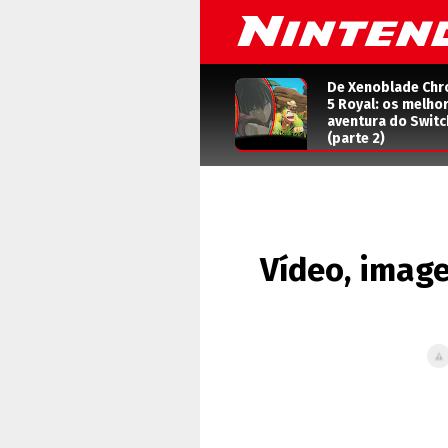
De Xenoblade Chr
5 Royal: os melho
aventura do Switc
(parte 2)
Vídeo, image