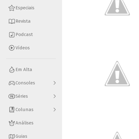
Especiais
Revista
Podcast
Vídeos
Em Alta
Consoles
Séries
Colunas
Análises
Guias