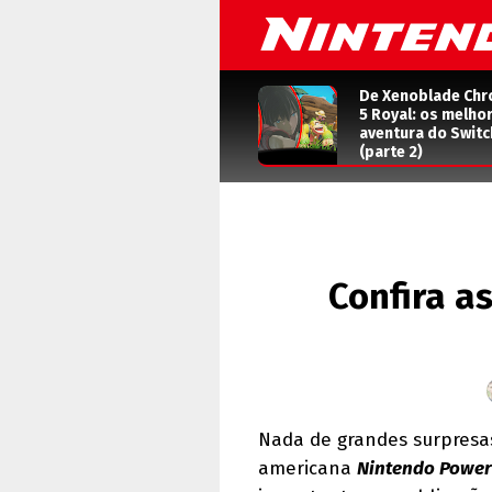
De Xenoblade Chr
5 Royal: os melho
aventura do Switc
(parte 2)
Confira a
Nada de grandes surpresas
americana
Nintendo Power