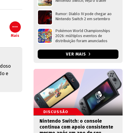
Nintendo Switch; veja o trailer
Rumor: Diablo IV pode chegar ao
Nintendo Switch 2 em setembro
Pokémon World Championships
Mais
2026: múltiplos eventos de
distribuição foram anunciados
VER MAIS
adoso
do e
DISCUSSÃO
Nintendo Switch: o console
continua com apoio consistente
mesmo após um ano de seu