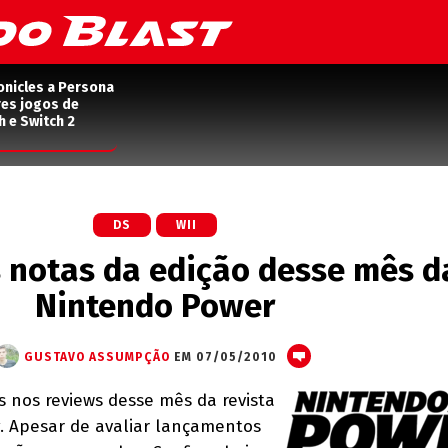
onicles a Persona
res jogos de
h e Switch 2
DS
WII
s notas da edição desse mês d
Nintendo Power
GUSTAVO ASSUMPÇÃO
EM 07/05/2010
 nos reviews desse mês da revista
. Apesar de avaliar lançamentos