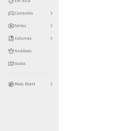
Em Alta
Consoles
Séries
Colunas
Análises
Guias
Mais Blast