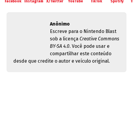
Facebook
Instagram
X/Twitter
YouTube
TikTok
Spotify
T
Anônimo
Escreve para o Nintendo Blast
sob a licença
Creative Commons
BY-SA 4.0
. Você pode usar e
compartilhar este conteúdo
desde que credite o autor e veículo original.