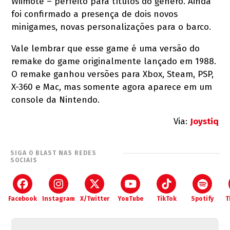
Wiimote – perfeito para títulos do gênero. Ainda
foi confirmado a presença de dois novos
minigames, novas personalizações para o barco.
Vale lembrar que esse game é uma versão do
remake do game originalmente lançado em 1988.
O remake ganhou versões para Xbox, Steam, PSP,
X-360 e Mac, mas somente agora aparece em um
console da Nintendo.
Via:
Joystiq
SIGA O BLAST NAS REDES
SOCIAIS
Facebook
Instagram
X/Twitter
YouTube
TikTok
Spotify
T