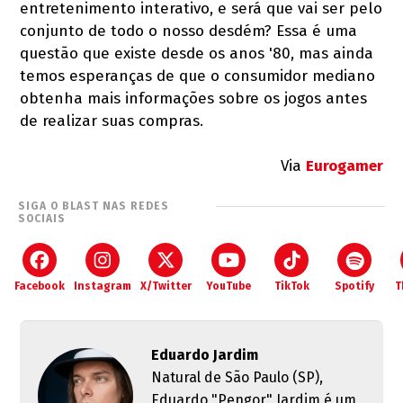
entretenimento interativo, e será que vai ser pelo
conjunto de todo o nosso desdém? Essa é uma
questão que existe desde os anos '80, mas ainda
temos esperanças de que o consumidor mediano
obtenha mais informações sobre os jogos antes
de realizar suas compras.
Via
Eurogamer
SIGA O BLAST NAS REDES
SOCIAIS
Facebook
Instagram
X/Twitter
YouTube
TikTok
Spotify
T
Eduardo Jardim
Natural de São Paulo (SP),
Eduardo "Pengor" Jardim é um