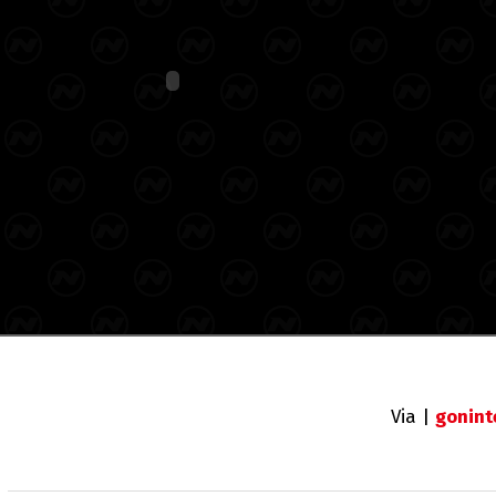
Via |
gonin