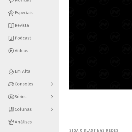
Notícias
Especiais
Revista
Podcast
Vídeos
Em Alta
Consoles
Séries
Colunas
Análises
SIGA O BLAST NAS REDES