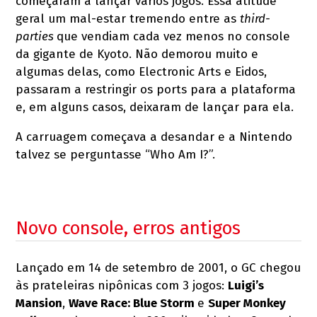
começaram a lançar vários jogos. Essa atitude
geral um mal-estar tremendo entre as
third-
parties
que vendiam cada vez menos no console
da gigante de Kyoto. Não demorou muito e
algumas delas, como Electronic Arts e Eidos,
passaram a restringir os ports para a plataforma
e, em alguns casos, deixaram de lançar para ela.
A carruagem começava a desandar e a Nintendo
talvez se perguntasse “Who Am I?”.
Novo console, erros antigos
Lançado em 14 de setembro de 2001, o GC chegou
às prateleiras nipônicas com 3 jogos:
Luigi’s
Mansion
,
Wave Race: Blue Storm
e
Super Monkey