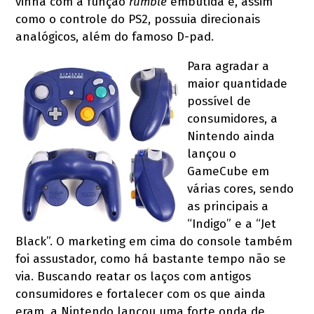
vinha com a função
rumble
embutida e, assim
como o controle do PS2, possuia direcionais
analógicos, além do famoso D-pad.
Para agradar a
maior quantidade
possível de
consumidores, a
Nintendo ainda
lançou o
GameCube em
várias cores, sendo
as principais a
“Indigo” e a “Jet
Black”. O marketing em cima do console também
foi assustador, como há bastante tempo não se
via. Buscando reatar os laços com antigos
consumidores e fortalecer com os que ainda
eram, a Nintendo lançou uma forte onda de