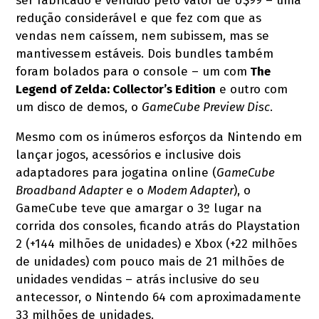
ser fabricado e vendido pelo valor de U$99 – uma
redução considerável e que fez com que as
vendas nem caíssem, nem subissem, mas se
mantivessem estáveis. Dois bundles também
foram bolados para o console – um com
The
Legend of Zelda: Collector’s Edition
e outro com
um disco de demos, o
GameCube Preview Disc
.
Mesmo com os inúmeros esforços da Nintendo em
lançar jogos, acessórios e inclusive dois
adaptadores para jogatina online (
GameCube
Broadband Adapter
e o
Modem Adapter
), o
GameCube teve que amargar o 3º lugar na
corrida dos consoles, ficando atrás do Playstation
2 (+144 milhões de unidades) e Xbox (+22 milhões
de unidades) com pouco mais de 21 milhões de
unidades vendidas – atrás inclusive do seu
antecessor, o Nintendo 64 com aproximadamente
33 milhões de unidades.