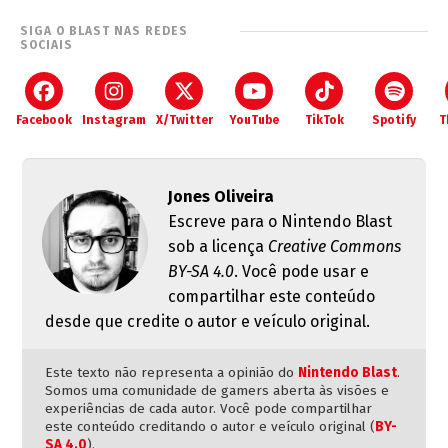
SIGA O BLAST NAS REDES
SOCIAIS
Facebook
Instagram
X/Twitter
YouTube
TikTok
Spotify
T
Jones Oliveira
Escreve para o Nintendo Blast
sob a licença
Creative Commons
BY-SA 4.0
. Você pode usar e
compartilhar este conteúdo
desde que credite o autor e veículo original.
Este texto não representa a opinião do
Nintendo Blast
.
Somos uma comunidade de gamers aberta às visões e
experiências de cada autor. Você pode compartilhar
este conteúdo creditando o autor e veículo original (
BY-
SA 4.0
).