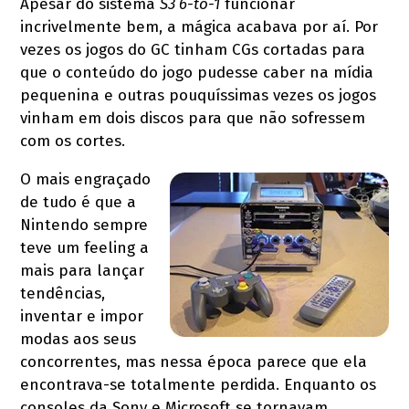
Apesar do sistema
S3 6-to-1
funcionar
incrivelmente bem, a mágica acabava por aí. Por
vezes os jogos do GC tinham CGs cortadas para
que o conteúdo do jogo pudesse caber na mídia
pequenina e outras pouquíssimas vezes os jogos
vinham em dois discos para que não sofressem
com os cortes.
O mais engraçado
de tudo é que a
Nintendo sempre
teve um feeling a
mais para lançar
tendências,
inventar e impor
modas aos seus
concorrentes, mas nessa época parece que ela
encontrava-se totalmente perdida. Enquanto os
consoles da Sony e Microsoft se tornavam