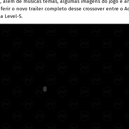
te, além de músicas temas, algumas imagens do jogo e a
nferir o novo trailer completo desse crossover entre o 
a Level-5.