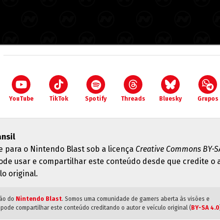
YouTube
TikTok
Spotify
Threads
Bluesky
Grupos
ansil
e para o Nintendo Blast sob a licença
Creative Commons BY-SA
ode usar e compartilhar este conteúdo desde que credite o 
lo original.
ião do
Nintendo Blast
. Somos uma comunidade de gamers aberta às visões e
pode compartilhar este conteúdo creditando o autor e veículo original (
BY-SA 4.0