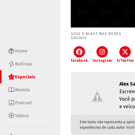
SIGA O BLAST NAS REDES
SOCIAIS
Home
Facebook
Instagram
X/Twitter
Notícias
Especiais
Alex S
Revista
Escrev
Você p
Podcast
e veícu
Vídeos
Este texto não representa a opin
experiências de cada autor. Você 