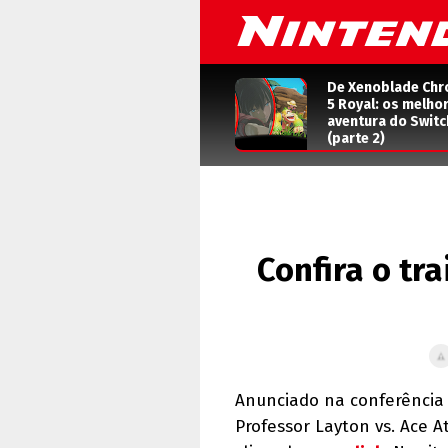
De Xenoblade Chr
5 Royal: os melho
aventura do Switc
(parte 2)
Confira o tr
Anunciado na conferência 
Professor Layton vs. Ace A