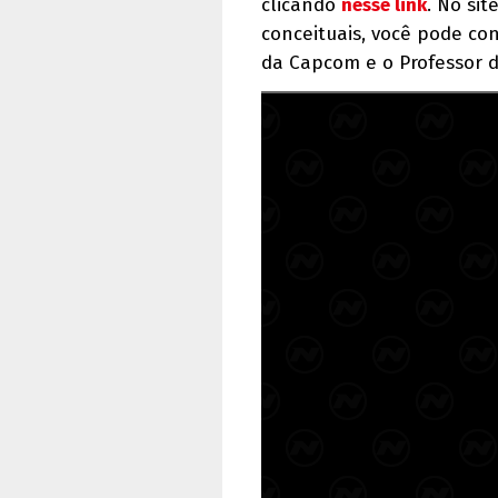
clicando
nesse link
. No si
conceituais, você pode co
da Capcom e o Professor d