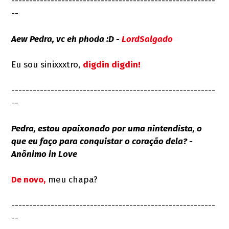
---------------------------------------------------------
--
Aew Pedra, vc eh phoda :D -
LordSalgado
Eu sou sinixxxtro,
digdin digdin!
---------------------------------------------------------
--
Pedra, estou apaixonado por uma nintendista, o
que eu faço para conquistar o coração dela? -
Anônimo in Love
De novo,
meu chapa?
---------------------------------------------------------
--