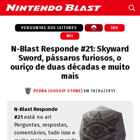
PERGUNTAS DOS LEITORES
3DS
WII
N-Blast Responde #21: Skyward
Sword, pássaros furiosos, o
ouriço de duas décadas e muito
mais
PEDRA (GOSSIP STONE)
EM 19/04/2011
N-Blast Responde
#21
está no ar!
Perguntas, respostas,
comentários, tudo isso e