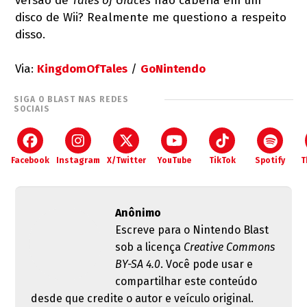
versão de
Tales of Graces
não caberia em um
disco de Wii? Realmente me questiono a respeito
disso.
Via:
KingdomOfTales
/
GoNintendo
SIGA O BLAST NAS REDES
SOCIAIS
Facebook
Instagram
X/Twitter
YouTube
TikTok
Spotify
T
Anônimo
Escreve para o Nintendo Blast
sob a licença
Creative Commons
BY-SA 4.0
. Você pode usar e
compartilhar este conteúdo
desde que credite o autor e veículo original.