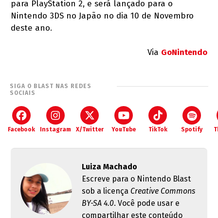
para PlayStation 2, e será lançado para o
Nintendo 3DS no Japão no dia 10 de Novembro
deste ano.
Via
GoNintendo
SIGA O BLAST NAS REDES
SOCIAIS
Facebook
Instagram
X/Twitter
YouTube
TikTok
Spotify
T
Luiza Machado
Escreve para o Nintendo Blast
sob a licença
Creative Commons
BY-SA 4.0
. Você pode usar e
compartilhar este conteúdo