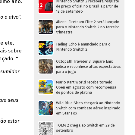
ximo ano.
Nintendo Switch 2 receberá reajuste
de preço oficial no Brasil a partir de
1º de setembro
o o alvo
”.
Aliens: Fireteam Elite 2 será lançado
para o Nintendo Switch 2 no terceiro
trimestre
se ele,
Fading Echo é anunciado para o
Nintendo Switch 2
ais sobre
nçado. "
Octopath Traveler 3: Square Enix
indica e reconhece altas expectativas
onsumidor
para o jogo
Mario Kart World recebe torneio
Open em agosto com recompensa
de pontos de platina
ara seus
Wild Blue Skies chegará ao Nintendo
Switch com combate aéreo inspirado
em Star Fox
ão estar
TOEM 2 chega ao Switch em 29 de
setembro