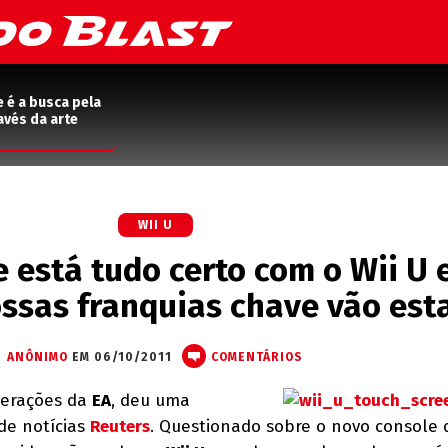
e é a busca pela
avés da arte
WII U
e está tudo certo com o Wii U 
ssas franquias chave vão esta
ANÔNIMO
EM 06/10/2011
COMENTÁRIOS
perações da
EA
, deu uma
de notícias
Reuters
. Questionado sobre o novo console 