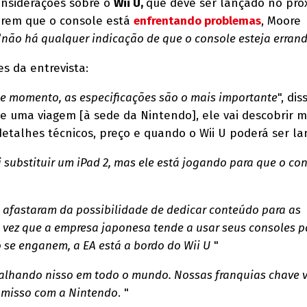
considerações sobre o
Wii U,
que deve ser lançado no pró
rem que o console está
enfrentando problemas
, Moore
“
não há qualquer indicação de que o console esteja errand
s da entrevista:
te momento, as especificações são o mais importante
", dis
 uma viagem [à sede da Nintendo], ele vai descobrir m
detalhes técnicos, preço e quando o Wii U poderá ser la
 substituir um iPad 2, mas ele está jogando para que o c
e afastaram da possibilidade de dedicar conteúdo para as
vez que a empresa japonesa tende a usar seus consoles p
 se enganem, a EA está a bordo do Wii U
"
alhando nisso em todo o mundo. Nossas franquias chave v
omisso com a Nintendo
. "