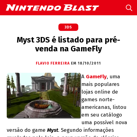
3DS
Myst 3DS é listado para pré-
venda na GameFly
FLAVIO FERREIRA
EM 18/10/2011
A
GameFly
, uma
mais populares
lojas online de
games norte-
americanas, listou
em seu catálogo
uma possível nova
versão do game
Myst
. Segundo informações