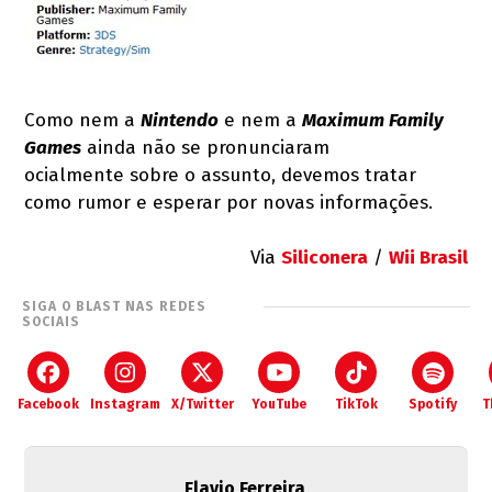
Como nem a
Nintendo
e nem a
Maximum Family
Games
ainda não se pronunciaram
oficialmente sobre o assunto, devemos tratar
como rumor e esperar por novas informações.
Via
Siliconera
/
Wii Brasil
SIGA O BLAST NAS REDES
SOCIAIS
Facebook
Instagram
X/Twitter
YouTube
TikTok
Spotify
T
Flavio Ferreira