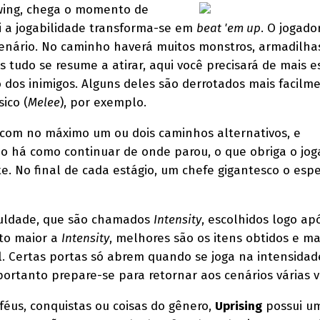
ing, chega o momento de
i a jogabilidade transforma-se em
beat 'em up
. O jogado
 cenário. No caminho haverá muitos monstros, armadilha
us tudo se resume a atirar, aqui você precisará de mais e
o dos inimigos. Alguns deles são derrotados mais facilm
ico (
Melee
), por exemplo.
, com no máximo um ou dois caminhos alternativos, e
o há como continuar de onde parou, o que obriga o jog
e. No final de cada estágio, um chefe gigantesco o esp
iculdade, que são chamados
Intensity
, escolhidos logo ap
nto maior a
Intensity
, melhores são os itens obtidos e ma
l. Certas portas só abrem quando se joga na intensidad
portanto prepare-se para retornar aos cenários várias v
féus, conquistas ou coisas do gênero,
Uprising
possui um