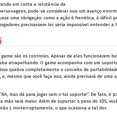
evando em conta a relutância da
personagens, pode-se considerar isso um avanço enorm
ase uma obrigação: como a ação é frenética, é difícil p
jogadores precisassem ler seria impossível entender a h
í
 game são os controles. Apesar de eles funcionarem be
acaba atrapalhando. O game acompanha com um suport
 isso quebra completamente o conceito de portabilidad
, e, mesmo que você faça isso, ainda precisará de uma s
“Ah, mas dá para jogar sem o tal suporte!”. De fato, é p
na mão será maior. Além de suportar o peso do 3DS, voc
otão L ininterruptamente, o que ocasiona a tal dor.