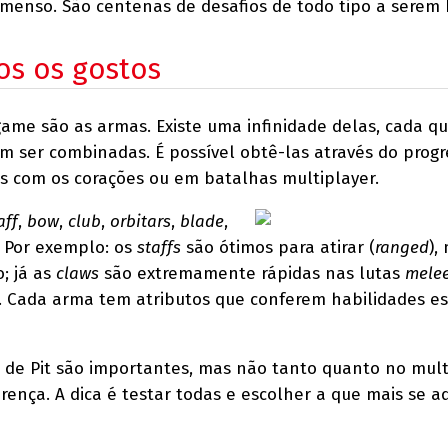
 imenso. São centenas de desafios de todo tipo a serem 
os os gostos
ame são as armas. Existe uma infinidade delas, cada q
em ser combinadas. É possível obtê-las através do prog
s com os corações ou em batalhas multiplayer.
aff
,
bow
,
club
,
orbitars
,
blade
,
. Por exemplo: os
staffs
são ótimos para atirar (
ranged
),
; já as
claws
são extremamente rápidas nas lutas
mele
. Cada arma tem atributos que conferem habilidades es
s de Pit são importantes, mas não tanto quanto no mult
rença. A dica é testar todas e escolher a que mais se a