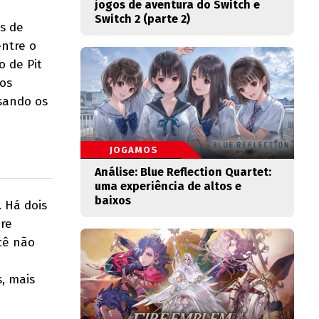
jogos de aventura do Switch e
Switch 2 (parte 2)
s de
entre o
o de Pit
aos
usando os
JOGAMOS
Análise: Blue Reflection Quartet:
uma experiência de altos e
baixos
. Há dois
pre
cê não
, mais