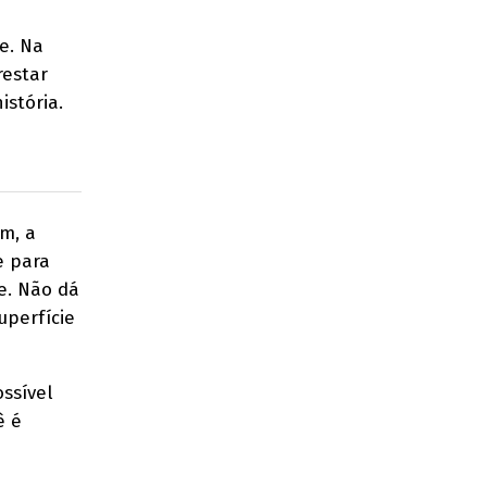
e. Na
restar
istória.
m, a
e para
e. Não dá
uperfície
ossível
ê é