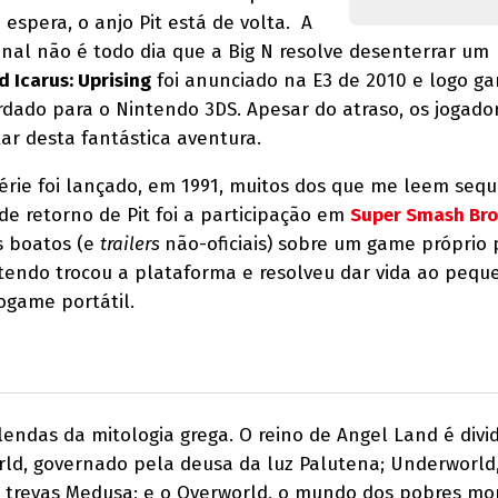
espera, o anjo Pit está de volta. A
inal não é todo dia que a Big N resolve desenterrar um
d Icarus: Uprising
foi anunciado na E3 de 2010 e logo g
rdado para o Nintendo 3DS. Apesar do atraso, os jogado
r desta fantástica aventura.
érie foi lançado, em 1991, muitos dos que me leem seq
 de retorno de Pit foi a participação em
Super Smash Bro
s boatos (e
trailers
não-oficiais) sobre um game próprio p
tendo trocou a plataforma e resolveu dar vida ao pequ
ogame portátil.
 lendas da mitologia grega. O reino de Angel Land é divi
orld, governado pela deusa da luz Palutena; Underworld
trevas Medusa; e o Overworld, o mundo dos pobres mor