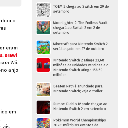
TOEM 2 chega ao Switch em 29 de
setembro
anhou o
Moonlighter 2: The Endless Vault
res
chegará ao Switch 2 em 2 de
setembro
Minecraft para Nintendo Switch 2
uer eram
será lançado em 27 de outubro
s. Brawl
Nintendo Switch 2 atinge 23,68
ara Wii.
milhões de unidades vendidas e o
eno anjo
Nintendo Switch atinge 156,59
milhões
Beaten Path é anunciado para
Nintendo Switch; veja o trailer
Rumor: Diablo IV pode chegar ao
Nintendo Switch 2 em setembro
dido em
,
Pokémon World Championships
2026: múltiplos eventos de
tais.