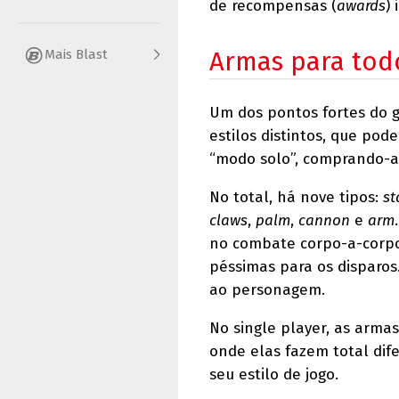
de recompensas (
awards
)
Mais Blast
Armas para tod
Um dos pontos fortes do g
estilos distintos, que pod
“modo solo”, comprando-a
No total, há nove tipos:
st
claws
,
palm
,
cannon
e
arm
no combate corpo-a-corpo
péssimas para os disparos
ao personagem.
No single player, as arma
onde elas fazem total dife
seu estilo de jogo.