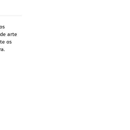
os
 de arte
te os
ra.