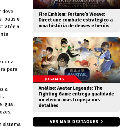
r deve
Fire Emblem: Fortune’s Weave:
s, baús e
Direct une combate estratégico a
uma história de deuses e heróis
stratégia
ente
ador a
era para
JOGAMOS
Análise: Avatar Legends: The
ós a
Fighting Game entrega qualidade
is
no elenco, mas tropeça nos
e igual
detalhes
ezes.
VER MAIS DESTAQUES
 sistema