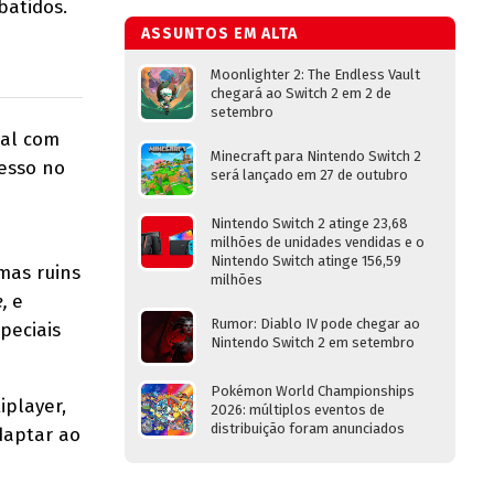
batidos.
ASSUNTOS EM ALTA
Moonlighter 2: The Endless Vault
chegará ao Switch 2 em 2 de
setembro
ual com
Minecraft para Nintendo Switch 2
resso no
será lançado em 27 de outubro
Nintendo Switch 2 atinge 23,68
milhões de unidades vendidas e o
Nintendo Switch atinge 156,59
 mas ruins
milhões
e,
e
Rumor: Diablo IV pode chegar ao
peciais
Nintendo Switch 2 em setembro
Pokémon World Championships
iplayer,
2026: múltiplos eventos de
distribuição foram anunciados
daptar ao