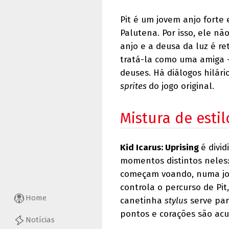
Pit é um jovem anjo forte
Palutena. Por isso, ele nã
anjo e a deusa da luz é r
tratá-la como uma amiga –
deuses. Há diálogos hilári
sprites
do jogo original.
Mistura de estil
Kid Icarus: Uprising
é divi
momentos distintos neles:
começam voando, numa jog
controla o percurso de Pit
Home
canetinha
stylus
serve par
pontos e corações são ac
Notícias