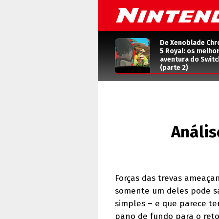
De Xenoblade Chr
5 Royal: os melho
aventura do Switc
(parte 2)
Anális
Forças das trevas ameaçam
somente um deles pode sa
simples – e que parece ter
pano de fundo para o reto