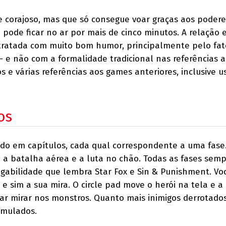
 e corajoso, mas que só consegue voar graças aos podere
o pode ficar no ar por mais de cinco minutos. A relação 
etratada com muito bom humor, principalmente pelo fat
 e não com a formalidade tradicional nas referências 
os e várias referências aos games anteriores, inclusive 
os
dido em capítulos, cada qual correspondente a uma fase
 a batalha aérea e a luta no chão. Todas as fases sem
abilidade que lembra Star Fox e Sin & Punishment. Vo
, e sim a sua mira. O circle pad move o herói na tela e a
ar mirar nos monstros. Quanto mais inimigos derrotados
umulados.