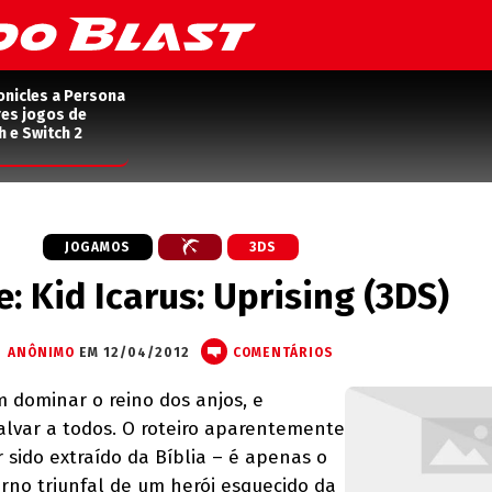
onicles a Persona
res jogos de
h e Switch 2
JOGAMOS
3DS
e: Kid Icarus: Uprising (3DS)
ANÔNIMO
EM 12/04/2012
COMENTÁRIOS
 dominar o reino dos anjos, e
lvar a todos. O roteiro aparentemente
 sido extraído da Bíblia – é apenas o
rno triunfal de um herói esquecido da