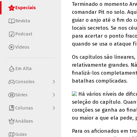
Terminado o momento Arw
Especiais
comandar Pit no solo. Aqu
guiar o anjo até o fim do
Revista
locais secretos. Se nos cé
Podcast
para acertar o ponto frac
quando se usa o ataque fís
Vídeos
Os capítulos são lineares
relativamente grandes. Nã
Em Alta
finalizá-los completament
batalhas complicadas.
Consoles
Há vários níveis de dif
Séries
seleção do capítulo. Qua
Colunas
corações se ganha ao fina
ou maior a que ela pede, 
Análises
Para os aficionados em tro
Guias