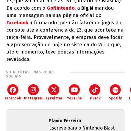
E3, que vai ao ar hoje às 19h (horário de Brasilia).
De acordo com o
GoNintendo
, a
Big N
mandou
uma mensagem na sua página oficial do
Facebook
informando que não falará de jogos do
console até a conferência da E3, que acontece na
terça-feira. Provavelmente, a empresa deve focar
a apresentação de hoje no sistema do Wii U que,
até o momento, teve poucas informações
reveladas.
SIGA O BLAST NAS REDES
SOCIAIS
Facebook
Instagram
X/Twitter
YouTube
TikTok
Spotify
T
Flavio Ferreira
Escreve para o Nintendo Blast