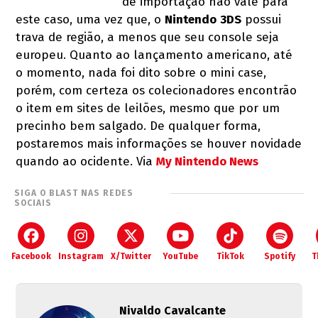
de importação não vale para
este caso, uma vez que, o
Nintendo
3DS
possui
trava de região, a menos que seu console seja
europeu. Quanto ao lançamento americano, até
o momento, nada foi dito sobre o mini case,
porém, com certeza os colecionadores encontrão
o item em sites de leilões, mesmo que por um
precinho bem salgado. De qualquer forma,
postaremos mais informações se houver novidade
quando ao ocidente. Via
My Nintendo News
SIGA O BLAST NAS REDES
SOCIAIS
Facebook
Instagram
X/Twitter
YouTube
TikTok
Spotify
T
Nivaldo Cavalcante