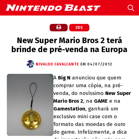
3DS
New Super Mario Bros 2 terá
brinde de pré-venda na Europa
NIVALDO CAVALCANTE
EM 04/07/2012
A
Big N
anunciou que quem
comprar uma cópia, na pré-
venda, do novíssimo
New Super
Mario Bros 2
, na
GAME
e na
Gamestation
, ganhará um
exclusivo mini case com o
formato das moedas de ouro
do game. Infelizmente, a dica