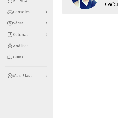
Em Alta
e veícu
Consoles
Séries
Colunas
Análises
Guias
Mais Blast