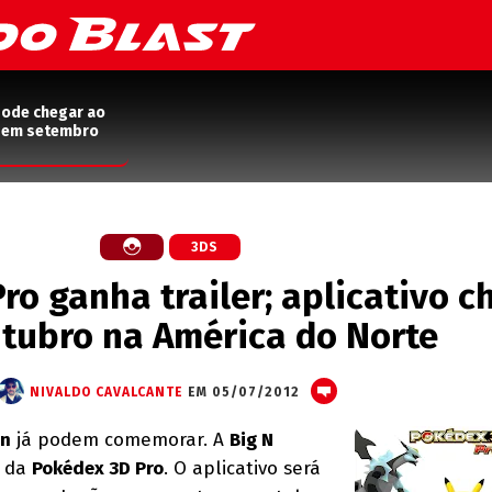
pode chegar ao
2 em setembro
3DS
ro ganha trailer; aplicativo c
tubro na América do Norte
NIVALDO CAVALCANTE
EM 05/07/2012
n
já podem comemorar. A
Big N
l da
Pokédex 3D Pro
. O aplicativo será