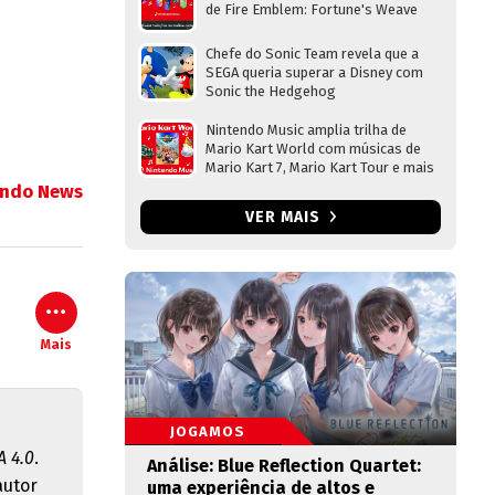
de Fire Emblem: Fortune's Weave
Chefe do Sonic Team revela que a
SEGA queria superar a Disney com
Sonic the Hedgehog
Nintendo Music amplia trilha de
Mario Kart World com músicas de
Mario Kart 7, Mario Kart Tour e mais
endo News
VER MAIS
Mais
JOGAMOS
 4.0
.
Análise: Blue Reflection Quartet:
autor
uma experiência de altos e