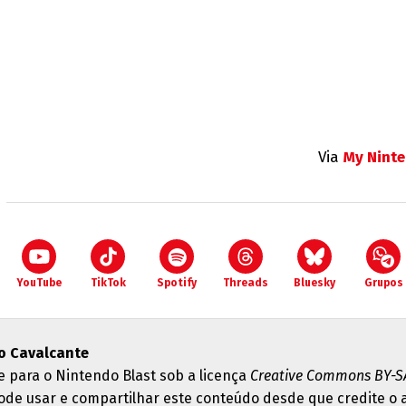
Via
My Nint
YouTube
TikTok
Spotify
Threads
Bluesky
Grupos
o Cavalcante
e para o Nintendo Blast sob a licença
Creative Commons BY-SA
ode usar e compartilhar este conteúdo desde que credite o 