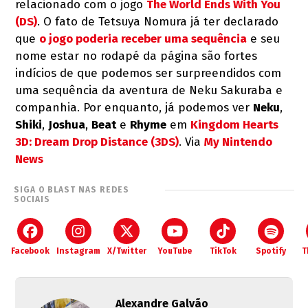
relacionado com o jogo
The World Ends With You
(DS)
. O fato de Tetsuya Nomura já ter declarado
que
o jogo poderia receber uma sequência
e seu
nome estar no rodapé da página são fortes
indícios de que podemos ser surpreendidos com
uma sequência da aventura de Neku Sakuraba e
companhia. Por enquanto, já podemos ver
Neku
,
Shiki
,
Joshua
,
Beat
e
Rhyme
em
Kingdom Hearts
3D: Dream Drop Distance (3DS)
. Via
My Nintendo
News
SIGA O BLAST NAS REDES
SOCIAIS
Facebook
Instagram
X/Twitter
YouTube
TikTok
Spotify
T
Alexandre Galvão