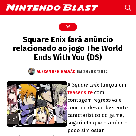
DS
Square Enix fará anúncio
relacionado ao jogo The World
Ends With You (DS)
ALEXANDRE GALVÃO
EM 20/08/2012
A
Square Enix
lançou um
teaser site
com
contagem regressiva e
com um design bastante
característico do game,
sugerindo que o anúncio
pode sim estar