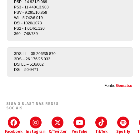
PSP - 14.921/9.069
PS3 - 11.440/13.903
PSV - 9.295/10.858
Wii - 5.742/6.019
DSi - 1020/1073
PS2 - 1.014/1.120
360 - 748/739
3DS LL – 35.206/35.870
3DS – 26.176/25.033
DSi LL – 516/602
DSi – 504/471
Fonte:
Gematsu
SIGA O BLAST NAS REDES
SOCIAIS
Facebook
Instagram
X/Twitter
YouTube
TikTok
Spotify
T