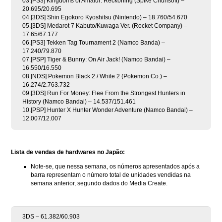
03.[PS3] Kingdoms of Amalur: Reckoning (Spike Chunsoft) –
20.695/20.695
04.[3DS] Shin Egokoro Kyoshitsu (Nintendo) – 18.760/54.670
05.[3DS] Medarot 7 Kabuto/Kuwaga Ver. (Rocket Company) –
17.65/67.177
06.[PS3] Tekken Tag Tournament 2 (Namco Banda) –
17.240/79.870
07.[PSP] Tiger & Bunny: On Air Jack! (Namco Bandai) –
16.550/16.550
08.[NDS] Pokemon Black 2 / White 2 (Pokemon Co.) –
16.274/2.763.732
09.[3DS] Run For Money: Flee From the Strongest Hunters in
History (Namco Bandai) – 14.537/151.461
10.[PSP] Hunter X Hunter Wonder Adventure (Namco Bandai) –
12.007/12.007
Lista de vendas de hardwares no Japão:
Note-se, que nessa semana, os números apresentados após a
barra representam o número total de unidades vendidas na
semana anterior, segundo dados do Media Create.
3DS – 61.382/60.903