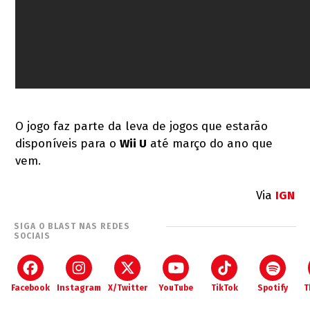
O jogo faz parte da leva de jogos que estarão
disponíveis para o
Wii U
até março do ano que
vem.
Via
IGN
SIGA O BLAST NAS REDES
SOCIAIS
Facebook
Instagram
X/Twitter
YouTube
TikTok
Spotify
T