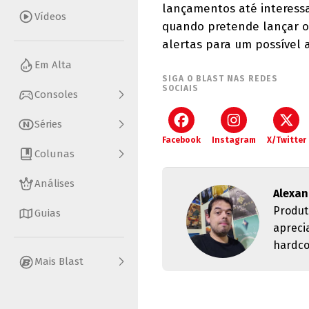
lançamentos até interess
Vídeos
quando pretende lançar o
alertas para um possível 
Em Alta
SIGA O BLAST NAS REDES
SOCIAIS
Consoles
Séries
Facebook
Instagram
X/Twitter
Colunas
Análises
Alexan
Produt
Guias
apreci
hardco
Mais Blast