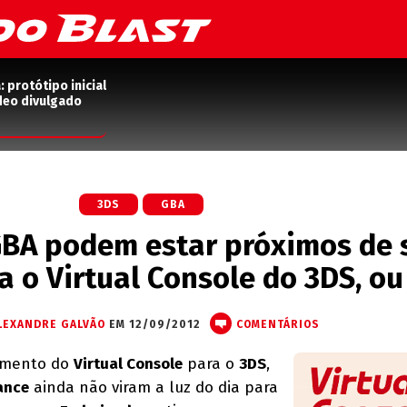
protótipo inicial
deo divulgado
3DS
GBA
GBA podem estar próximos de 
a o Virtual Console do 3DS, ou
LEXANDRE GALVÃO
EM 12/09/2012
COMENTÁRIOS
amento do
Virtual Console
para o
3DS
,
ance
ainda não viram a luz do dia para