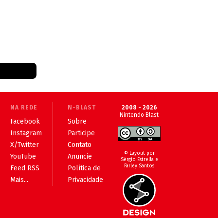
NA REDE
N-BLAST
2008 - 2026
Nintendo Blast
Facebook
Sobre
Instagram
Participe
X/Twitter
Contato
© Layout por
YouTube
Anuncie
Sérgio Estrella e
Farley Santos
Feed RSS
Política de
Mais...
Privacidade