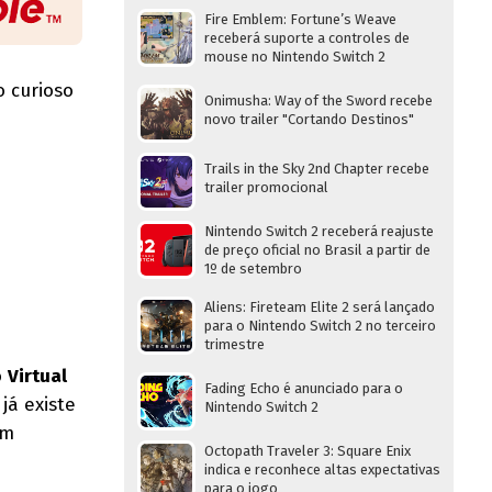
Fire Emblem: Fortune’s Weave
receberá suporte a controles de
mouse no Nintendo Switch 2
o curioso
Onimusha: Way of the Sword recebe
novo trailer "Cortando Destinos"
Trails in the Sky 2nd Chapter recebe
trailer promocional
Nintendo Switch 2 receberá reajuste
de preço oficial no Brasil a partir de
1º de setembro
Aliens: Fireteam Elite 2 será lançado
para o Nintendo Switch 2 no terceiro
trimestre
o
Virtual
Fading Echo é anunciado para o
 já existe
Nintendo Switch 2
om
Octopath Traveler 3: Square Enix
indica e reconhece altas expectativas
para o jogo