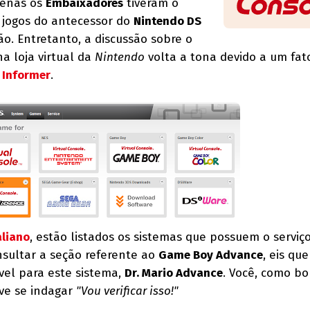
Apenas os
Embaixadores
tiveram o
s jogos do antecessor do
Nintendo DS
ão. Entretanto, a discussão sobre o
a loja virtual da
Nintendo
volta a tona devido a um fat
 Informer
.
aliano
, estão listados os sistemas que possuem o serviç
nsultar a seção referente ao
Game Boy Advance
, eis que
vel para este sistema,
Dr. Mario Advance
. Você, como b
eve se indagar
"Vou verificar isso!"