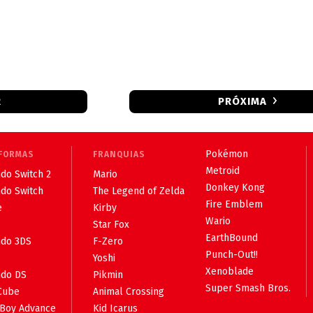
R
PRÓXIMA
Pokémon
FORMAS
FRANQUIAS
Metroid
do Switch 2
Mario
Donkey Kong
ndo Switch
The Legend of Zelda
Fire Emblem
e
Kirby
Wario
Star Fox
EarthBound
ndo 3DS
F-Zero
Punch-Out!!
Yoshi
Xenoblade
ndo DS
Pikmin
Super Smash Bros.
Cube
Animal Crossing
Boy Advance
Kid Icarus