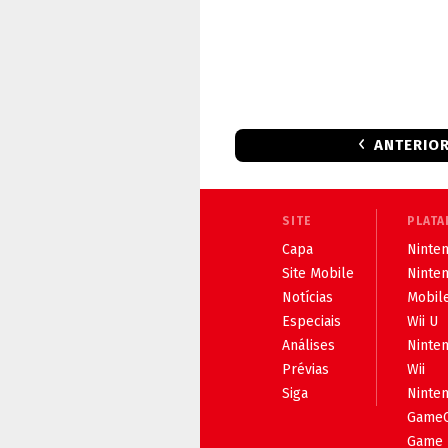
ANTERIO
SITE
PLATA
Capa
Ninten
Site Mobile
Ninte
Notícias
Mobil
Especiais
Wii U
Análises
Ninte
Prévias
Wii
Siga
Ninte
Game
Game 