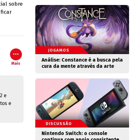
ial sobre
ficar
JOGAMOS
Análise: Constance é a busca pela
Mais
cura da mente através da arte
2 e
tos e
DISCUSSÃO
Nintendo Switch: o console
continua com apoio consistente