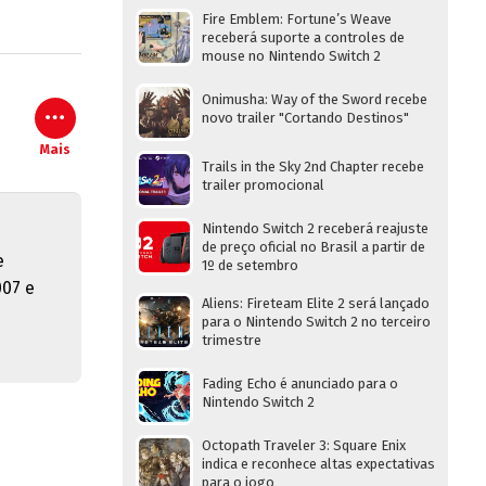
Fire Emblem: Fortune’s Weave
receberá suporte a controles de
mouse no Nintendo Switch 2
Onimusha: Way of the Sword recebe
novo trailer "Cortando Destinos"
Mais
Trails in the Sky 2nd Chapter recebe
trailer promocional
Nintendo Switch 2 receberá reajuste
de preço oficial no Brasil a partir de
e
1º de setembro
007 e
Aliens: Fireteam Elite 2 será lançado
s
para o Nintendo Switch 2 no terceiro
trimestre
Fading Echo é anunciado para o
Nintendo Switch 2
Octopath Traveler 3: Square Enix
indica e reconhece altas expectativas
para o jogo