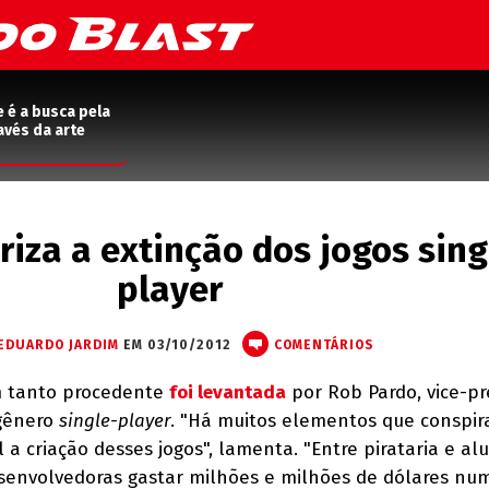
e é a busca pela
avés da arte
riza a extinção dos jogos sing
player
EDUARDO JARDIM
EM 03/10/2012
COMENTÁRIOS
um tanto procedente
foi levantada
por Rob Pardo, vice-pr
 gênero
single-player
. "Há muitos elementos que conspi
l a criação desses jogos", lamenta. "Entre pirataria e al
desenvolvedoras gastar milhões e milhões de dólares nu