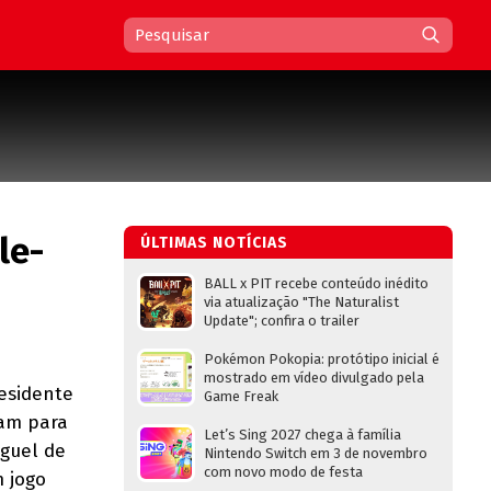
le-
ÚLTIMAS NOTÍCIAS
BALL x PIT recebe conteúdo inédito
via atualização "The Naturalist
Update"; confira o trailer
Pokémon Pokopia: protótipo inicial é
mostrado em vídeo divulgado pela
esidente
Game Freak
ram para
Let’s Sing 2027 chega à família
uguel de
Nintendo Switch em 3 de novembro
com novo modo de festa
m jogo