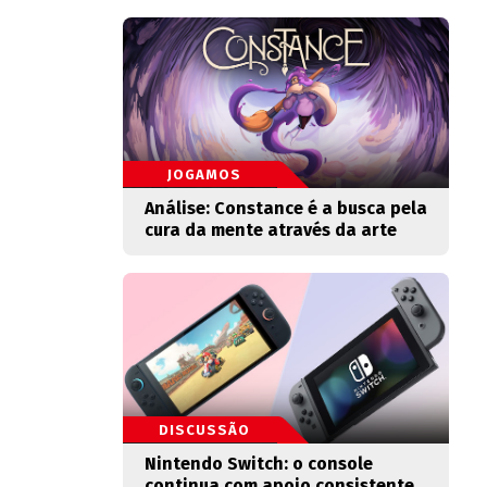
JOGAMOS
Análise: Constance é a busca pela
cura da mente através da arte
DISCUSSÃO
Nintendo Switch: o console
continua com apoio consistente