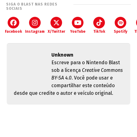
SIGA O BLAST NAS REDES
SOCIAIS
Facebook
Instagram
X/Twitter
YouTube
TikTok
Spotify
T
Unknown
Escreve para o Nintendo Blast
sob a licença
Creative Commons
BY-SA 4.0
. Você pode usar e
compartilhar este conteúdo
desde que credite o autor e veículo original.