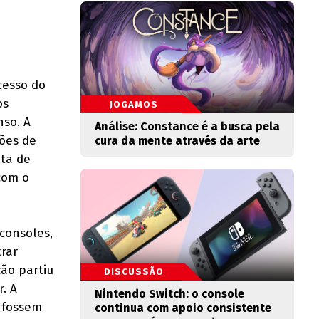
cesso do
os
JOGAMOS
so. A
Análise: Constance é a busca pela
ções de
cura da mente através da arte
lta de
com o
consoles,
rar
ção partiu
DISCUSSÃO
. A
Nintendo Switch: o console
s fossem
continua com apoio consistente