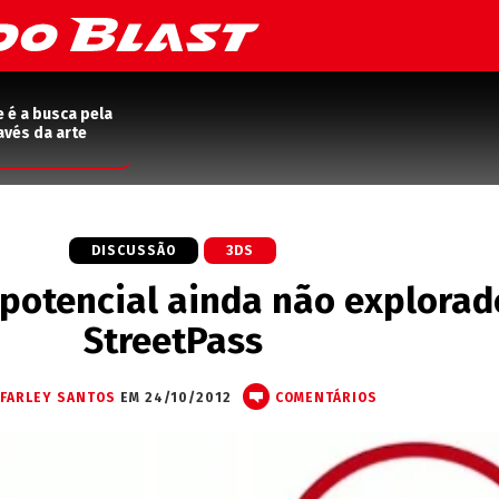
e é a busca pela
avés da arte
DISCUSSÃO
3DS
 potencial ainda não explorad
StreetPass
FARLEY SANTOS
EM 24/10/2012
COMENTÁRIOS