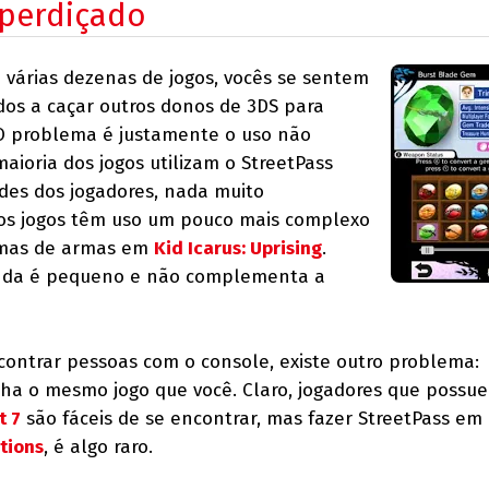
sperdiçado
várias dezenas de jogos, vocês se sentem
os a caçar outros donos de 3DS para
 O problema é justamente o uso não
 maioria dos jogos utilizam o StreetPass
rdes dos jogadores, nada muito
cos jogos têm uso um pouco mais complexo
gemas de armas em
Kid Icarus: Uprising
.
ainda é pequeno e não complementa a
contrar pessoas com o console, existe outro problema:
ha o mesmo jogo que você. Claro, jogadores que possue
t 7
são fáceis de se encontrar, mas fazer StreetPass em
tions
, é algo raro.