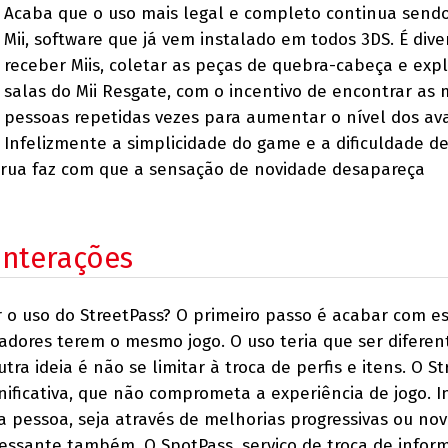
Acaba que o uso mais legal e completo continua sendo
Mii, software que já vem instalado em todos 3DS. É dive
receber Miis, coletar as peças de quebra-cabeça e expl
salas do Mii Resgate, com o incentivo de encontrar as
pessoas repetidas vezes para aumentar o nível dos ava
Infelizmente a simplicidade do game e a dificuldade d
 rua faz com que a sensação de novidade desapareça
interações
 o uso do StreetPass? O primeiro passo é acabar com e
dores terem o mesmo jogo. O uso teria que ser diferen
ra ideia é não se limitar à troca de perfis e itens. O S
nificativa, que não comprometa a experiência de jogo. I
pessoa, seja através de melhorias progressivas ou no
eressante também. O SpotPass, serviço de troca de infor