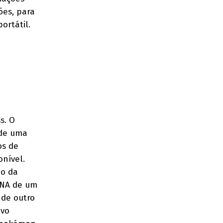
ões, para
ortátil.
s. O
 de uma
os de
nível.
io da
 DNA de um
 de outro
ovo