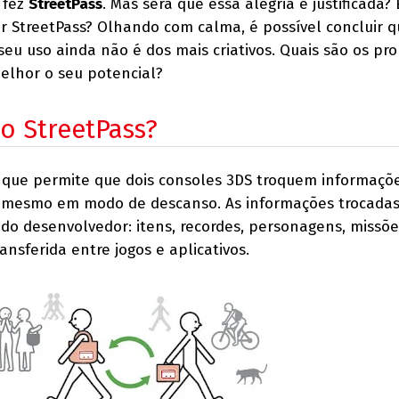
 fez
StreetPass
. Mas será que essa alegria é justificada?
er StreetPass? Olhando com calma, é possível concluir q
 seu uso ainda não é dos mais criativos. Quais são os p
elhor o seu potencial?
o StreetPass?
 que permite que dois consoles 3DS troquem informaçõ
, mesmo em modo de descanso. As informações trocada
do desenvolvedor: itens, recordes, personagens, missões
ansferida entre jogos e aplicativos.