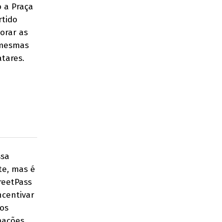
 a Praça
rtido
orar as
 mesmas
tares.
e
ssa
te, mas é
treetPass
ncentivar
vos
mações