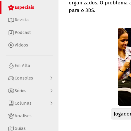
organizados. O problema a
Especiais
para o 3DS.
Revista
Podcast
Vídeos
Em Alta
Consoles
Séries
Colunas
Jogado
Análises
Guias