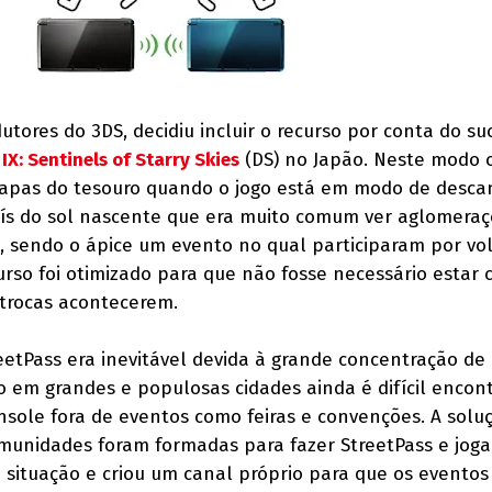
tores do 3DS, decidiu incluir o recurso por conta do su
X: Sentinels of Starry Skies
(DS) no Japão. Neste modo 
apas do tesouro quando o jogo está em modo de descan
aís do sol nascente que era muito comum ver aglomera
 sendo o ápice um evento no qual participaram por vo
urso foi otimizado para que não fosse necessário estar 
 trocas acontecerem.
eetPass era inevitável devida à grande concentração de 
em grandes e populosas cidades ainda é difícil encont
nsole fora de eventos como feiras e convenções. A solu
omunidades foram formadas para fazer StreetPass e jogar
 situação e criou um canal próprio para que os evento