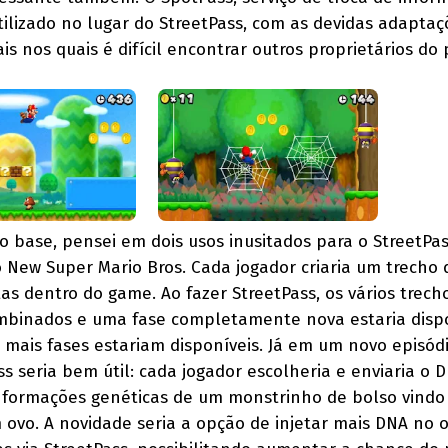
utilizado no lugar do StreetPass, com as devidas adaptaç
s nos quais é difícil encontrar outros proprietários do p
 base, pensei em dois usos inusitados para o StreetPas
 New Super Mario Bros. Cada jogador criaria um trecho
as dentro do game. Ao fazer StreetPass, os vários trech
ombinados e uma fase completamente nova estaria dispo
 mais fases estariam disponíveis. Já em um novo episód
s seria bem útil: cada jogador escolheria e enviaria o
nformações genéticas de um monstrinho de bolso vindo
m ovo. A novidade seria a opção de injetar mais DNA no 